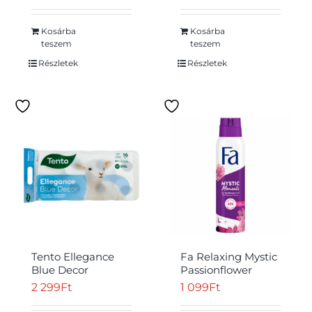
Kosárba
Kosárba
teszem
teszem
Részletek
Részletek
Tento Ellegance
Fa Relaxing Mystic
Blue Decor
Passionflower
toalettpapír 3
deospray
2 299
Ft
1 099
Ft
rétegű 16 tekercs
golgotavirág illattal
150 ml