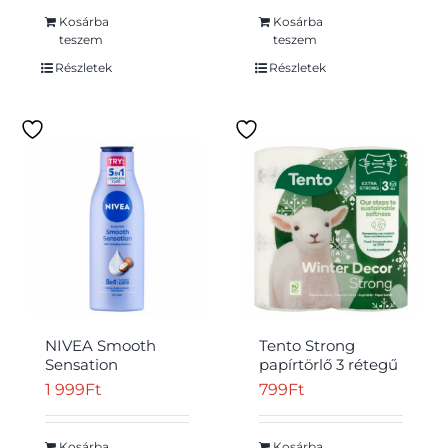
Kosárba
Kosárba
teszem
teszem
Részletek
Részletek
NIVEA Smooth
Tento Strong
Sensation
papírtörlő 3 rétegű
testápoló tej 250
2 tekercs
1 999
Ft
799
Ft
ml
Kosárba
Kosárba