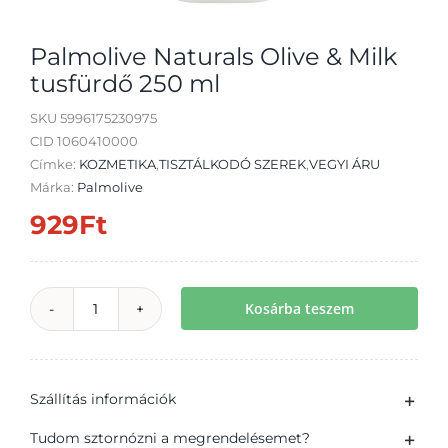
Palmolive Naturals Olive & Milk
tusfürdő 250 ml
SKU
5996175230975
Átvétel
CID 1060410000
Címke:
KOZMETIKA
,
TISZTÁLKODÓ SZEREK
,
VEGYI ÁRU
Márka:
Palmolive
929
Ft
Kosárba teszem
Palmolive
Naturals
Olive
Szállítás információk
&
Milk
Tudom sztornózni a megrendelésemet?