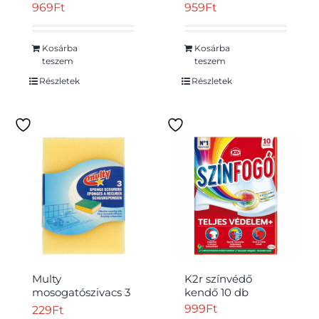
kéztisztítószer 500
Egészségügyi
969
Ft
959
Ft
ml
Betét, 8 Db
Kosárba
Kosárba
teszem
teszem
Részletek
Részletek
Multy
K2r színvédő
mosogatószivacs 3
kendő 10 db
db
999
Ft
229
Ft