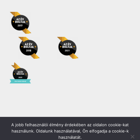
A jobb felhasználói élmény érdekében az oldalon cookie-kat
Copyright 2026 | Minden jog fenntartva! |
Gödöllő COOP Zrt.
használunk. Oldalunk használatával, Ön elfogadja a cookie-k
használatát.