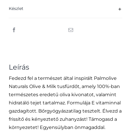
tusfürdő
Készlet
250
ml
mennyiség
Leírás
Fedezd fel a természet által inspirált Palmolive
Naturals Olive & Milk tusfürdőt, amely 100%-ban
természetes eredetű oliva kivonatot, valamint
hidratáló tejet tartalmaz. Formulája E vitaminnal
gazdagított. Bőrgyógyászatilag tesztelt. Élvezd a
frissítő és kényeztető zuhanyzást! Támogasd a
környezetet! Egyensúlyban önmagaddal.