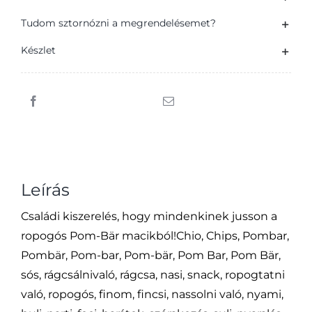
burgonyasnack
100
Tudom sztornózni a megrendelésemet?
g
Készlet
mennyiség
Leírás
Családi kiszerelés, hogy mindenkinek jusson a
ropogós Pom-Bär macikból!Chio, Chips, Pombar,
Pombär, Pom-bar, Pom-bär, Pom Bar, Pom Bär,
sós, rágcsálnivaló, rágcsa, nasi, snack, ropogtatni
való, ropogós, finom, fincsi, nassolni való, nyami,