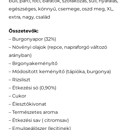
buli, parti, foci, barátok, szórakozás, suli, nyaralás,
egészséges, könnyű, csemege, oszd meg, XL,
extra, nagy, család
Összetevők:
– Burgonyapor (32%)
– Növényi olajok (repce, napraforgó változó
arányban)
– Brgonyakeményítő
– Módosított keményítő (tápióka, burgonya)
– Rizsliszt
– Étkezési só (0,90%)
– Cukor
– Élesztőkivonat
– Természetes aroma
– Étkezési sav ( citromsav)
– Emulgeálószer (lecitinek)