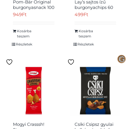
Pom-Bär Original
Lay’s sajtos ízű
burgonyasnack 100
burgonyachips 60
g
g
949
Ft
499
Ft
Kosárba
Kosárba
teszem
teszem
Részletek
Részletek
Mogyi Crasssh!
Csíki Csipsz gyulai