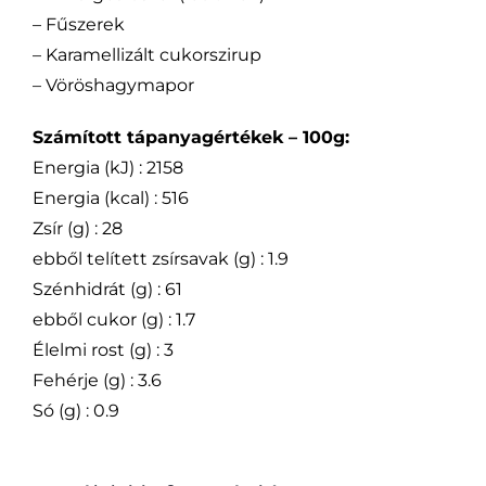
– Fűszerek
– Karamellizált cukorszirup
– Vöröshagymapor
Számított tápanyagértékek – 100g:
Energia (kJ) : 2158
Energia (kcal) : 516
Zsír (g) : 28
ebből telített zsírsavak (g) : 1.9
Szénhidrát (g) : 61
ebből cukor (g) : 1.7
Élelmi rost (g) : 3
Fehérje (g) : 3.6
Só (g) : 0.9