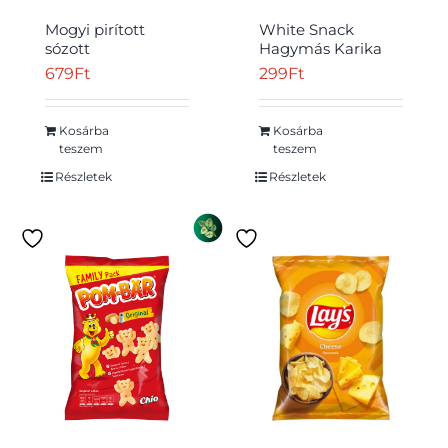
Mogyi pirított
White Snack
sózott
Hagymás Karika
napraforgómag
gluténmentes
679
Ft
299
Ft
200 g
hagymás extrudált
kukoricapehely 50
g
Kosárba
Kosárba
teszem
teszem
Részletek
Részletek