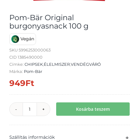
Pom-Bär Original
burgonyasnack 100 g
Vegán
Átvétel
SKU
5996253000063
CID 1385490000
Címke:
CHIPSEK
,
ÉLELMISZER
,
VENDÉGVÁRÓ
Márka:
Pom-Bär
949
Ft
Kosárba teszem
Pom-
Bär
Original
Szállítás információk