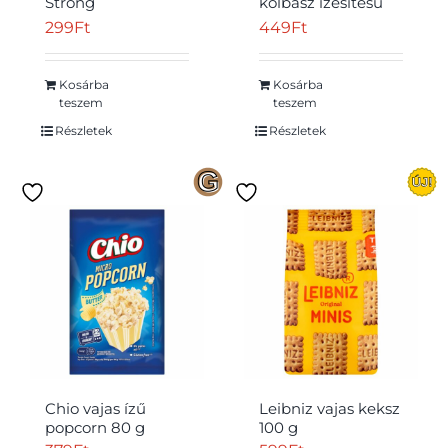
Strong
kolbász ízesítésű
földimogyoró
burgonyacsipsz 50
299
Ft
449
Ft
fűszeres csirke ízű
g
tésztabundában
60 g
Kosárba
Kosárba
teszem
teszem
Részletek
Részletek
Chio vajas ízű
Leibniz vajas keksz
popcorn 80 g
100 g