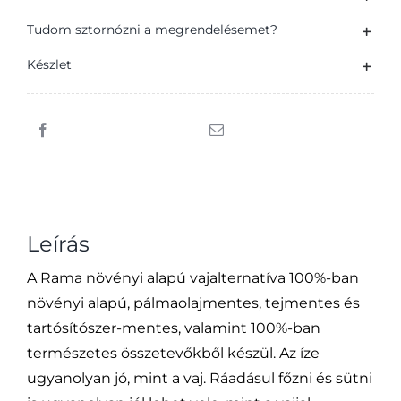
margarin
250
Tudom sztornózni a megrendelésemet?
g
Készlet
mennyiség
Leírás
A Rama növényi alapú vajalternatíva 100%-ban
növényi alapú, pálmaolajmentes, tejmentes és
tartósítószer-mentes, valamint 100%-ban
természetes összetevőkből készül. Az íze
ugyanolyan jó, mint a vaj. Ráadásul főzni és sütni