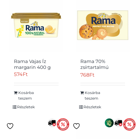
Rama Vajas Íz
Rama 70%
margarin 400 g
zsírtartalmú
margarin 500 g
574
Ft
768
Ft
Kosárba
Kosárba
teszem
teszem
Részletek
Részletek