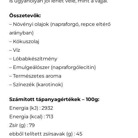
is ugyanolyan jól lehet vele, mint a vajjal.
Összetevők:
– Növényi olajok (napraforgó, repce eltérő
arányban)
– Kókuszolaj
– Víz
– Lóbabkészítmény
– Emulgeálószer (napraforgólecitin)
– Természetes aroma
– Színezék (karotinok)
Számított tápanyagértékek – 100g:
Energia (kJ) : 2932
Energia (kcal) : 713
Zsír (g) : 79
ebből telített zsírsavak (g) : 45