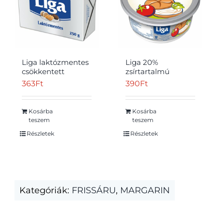
Liga laktózmentes
Liga 20%
csökkentett
zsírtartalmú
zsírtartalmú
margarin 450 g
363
Ft
390
Ft
margarin 250 g
Kosárba
Kosárba
teszem
teszem
Részletek
Részletek
Kategóriák:
FRISSÁRU
,
MARGARIN