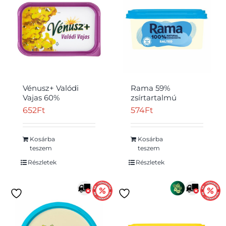
Vénusz+ Valódi
Rama 59%
Vajas 60%
zsírtartalmú
zsírtartalmú
margarin 400 g
652
Ft
574
Ft
margarin 450 g
Kosárba
Kosárba
teszem
teszem
Részletek
Részletek