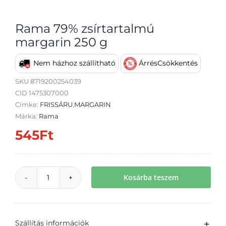
Rama 79% zsírtartalmú
margarin 250 g
Nem házhoz szállítható
ÁrrésCsökkentés
Átvétel
SKU
8719200254039
CID 1475307000
Címke:
FRISSÁRU
,
MARGARIN
Márka:
Rama
545
Ft
Kosárba teszem
Rama
79%
zsírtartalmú
Szállítás információk