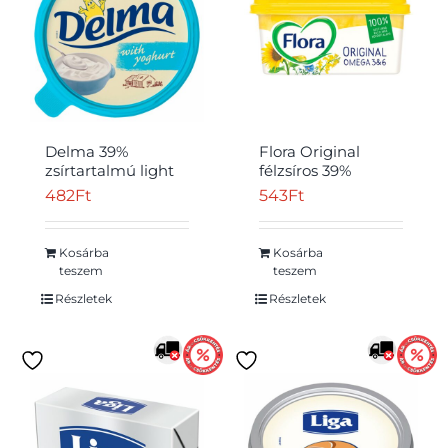
Delma 39%
Flora Original
zsírtartalmú light
félzsíros 39%
margarin
margarin 400 g
482
Ft
543
Ft
joghurttal 450 g
Kosárba
Kosárba
teszem
teszem
Részletek
Részletek