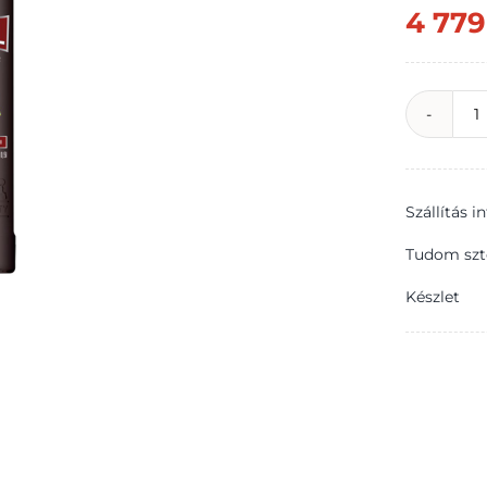
4 779
R
f
l
Szállítás 
2
0
Tudom szt
l
Készlet
m