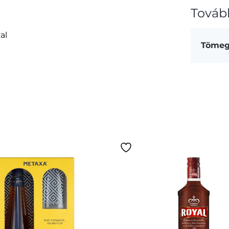
Továb
al
Töme