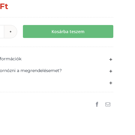
Ft
Kosárba teszem
oyal
eketeribizli
ikőr
információk
8%
,5
ornózni a megrendelésemet?
ennyiség