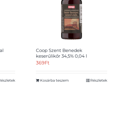
al
Coop Szent Benedek
keserűlikőr 34,5% 0,04 l
369
Ft
Részletek
Kosárba teszem
Részletek