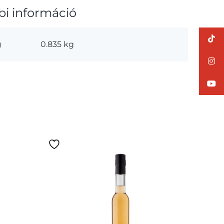
bi információ
g
0.835 kg