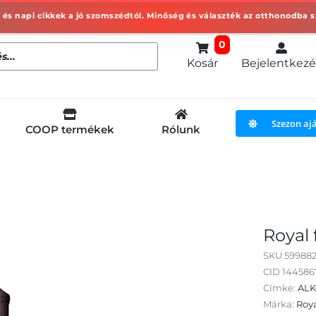
0
Kosár
Bejelentkezé
Szezon aj
COOP termékek
Rólunk
Royal f
SKU
599882
CID 14458
Címke:
AL
Márka:
Roy