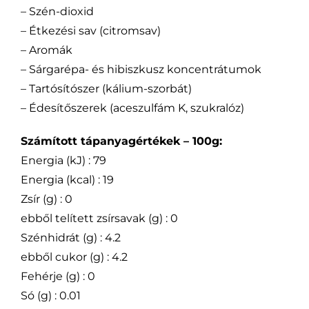
– Szén-dioxid
– Étkezési sav (citromsav)
– Aromák
– Sárgarépa- és hibiszkusz koncentrátumok
– Tartósítószer (kálium-szorbát)
– Édesítőszerek (aceszulfám K, szukralóz)
Számított tápanyagértékek – 100g:
Energia (kJ) : 79
Energia (kcal) : 19
Zsír (g) : 0
ebből telített zsírsavak (g) : 0
Szénhidrát (g) : 4.2
ebből cukor (g) : 4.2
Fehérje (g) : 0
Só (g) : 0.01