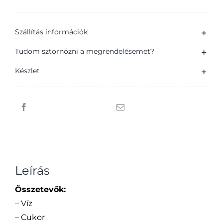
Wild
Berry
Szállítás információk
erdei
gyümölcsízű
Tudom sztornózni a megrendelésemet?
szénsavas
Készlet
üdítőital
cukorral
és
édesítőszerekkel
1,5
l
mennyiség
Leírás
Összetevők:
– Víz
– Cukor