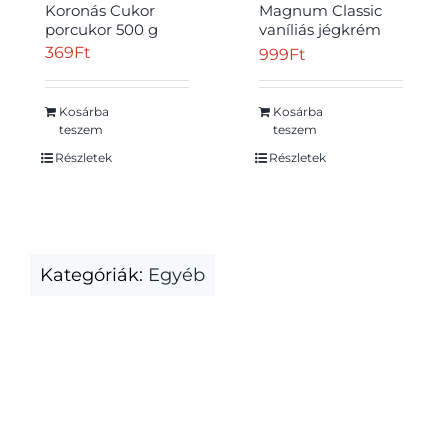
Koronás Cukor
Magnum Classic
porcukor 500 g
vaníliás jégkrém
tejcsokoládé
369
Ft
999
Ft
bevonattal 110 ml
Kosárba
Kosárba
teszem
teszem
Részletek
Részletek
Kategóriák:
Egyéb