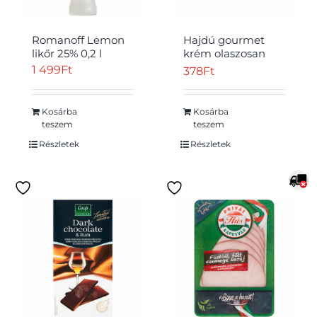
Romanoff Lemon
Hajdú gourmet
likőr 25% 0,2 l
krém olaszosan
szárított
1 499
Ft
378
Ft
paradicsommal és
bazsalikommal 180
g
Kosárba
Kosárba
teszem
teszem
Részletek
Részletek