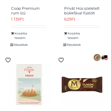
Coop Premium
Privát Hús szeletelt
rum ízű
bükkfával füstölt
étcsokoládé 80 g
főtt csemege karaj
1 139
Ft
629
Ft
100 g
Kosárba
Kosárba
teszem
teszem
Részletek
Részletek