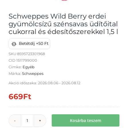
Schweppes Wild Berry erdei
gyümölcsízű szénsavas üdítőital
cukorral és édesítőszerekkel 1,5 l
Átvétel
Betétdíj +50 Ft
SKU
8595723301968
CID 1511799000
Címke:
Egyéb
Márka:
Schweppes
Akció időszaka: 2026.08.06 - 2026.08.12
669
Ft
Kosárba teszem
Schweppes