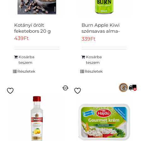
Kotányi őrölt
Burn Apple Kiwi
feketebors 20 g
szénsavas alma-
kivi ízű energiaital
439
Ft
339
Ft
koffeinnel 250 ml
Kosárba
Kosárba
teszem
teszem
Részletek
Részletek