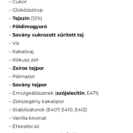
– Cukor
– Glükózszirup
–
Tejszín
(12%)
–
Földimogyoró
–
Sovány cukrozott sűrített
tej
– Víz
– Kakaóvaj
– Kókusz zsír
–
Zsíros tejpor
– Pálmazsír
–
Sovány tejpor
– Emulgeálószerek (
szójalecitin
, E471)
– Zsírszegény kakaópor
– Stabilizátorok (E407, E410, E412)
– Vanília kivonat
– Étkezési só