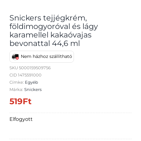
Snickers tejjégkrém,
földimogyoróval és lágy
karamellel kakaóvajas
Átvétel
bevonattal 44,6 ml
Nem házhoz szállítható
SKU
5000159509756
CID 1475591000
Címke:
Egyéb
Márka:
Snickers
519
Ft
Elfogyott