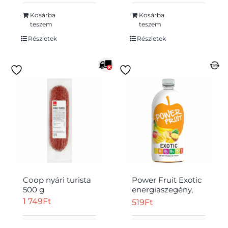
Szárnyas Betét x
10]
Kosárba
Kosárba
teszem
teszem
Részletek
Részletek
Cоор nyári turista
Power Fruit Exotic
500 g
energiaszegény,
vegyesgyümölcs
1 749
Ft
519
Ft
ital szűrt vízzel,
édesítőszerekkel