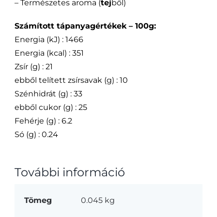
– Természetes aroma (
tej
ből)
Számított tápanyagértékek – 100g:
Energia (kJ) : 1466
Energia (kcal) : 351
Zsír (g) : 21
ebből telített zsírsavak (g) : 10
Szénhidrát (g) : 33
ebből cukor (g) : 25
Fehérje (g) : 6.2
Só (g) : 0.24
További információ
Tömeg
0.045 kg