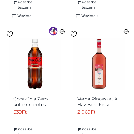
750 ml
Kosárba
Kosárba
teszem
teszem
Részletek
Részletek
Coca-Cola Zero
Varga Pincészet A
koffeinmentes
Ház Bora Felső-
colaízű
Magyarországi
539
Ft
2 069
Ft
energiamentes
Rozé, Bubis száraz
szénsavas üdítőital
szénsavas rozé
édesítőszerekkel 1 l
tájbor 12% 1,5 l
Kosárba
Kosárba