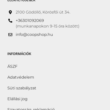
2100 Gödöllő, Körösfői út 34.
+36301092069
(munkanapokon 9-15 óra között)
info@coopshop.hu
INFORMÁCIÓK
ÁSZF
Adatvédelem
Süti szabályzat
Elállási jog
Szavatosság, reklamáció