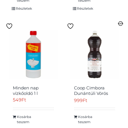
teszem
teszem
Részletek
Részletek
Minden nap
Coop Cimbora
vízkőoldó 1 l
Dunántúli Vörös
Cuvée félédes
549
Ft
999
Ft
vörösbor 10,5% 2 l
Kosárba
Kosárba
teszem
teszem