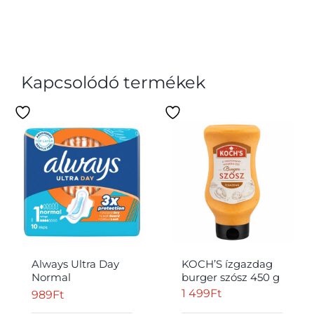
Kapcsolódó termékek
Always Ultra Day
KOCH’S ízgazdag
Normal
burger szósz 450 g
Egészségügyi
1 499
Ft
989
Ft
Betét (1-es Méret)