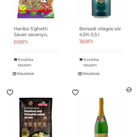
Haribo S’ghetti
Borsodi világos sör
Sauer savanyú,
4,5% 0,5 l
gyümölcsízű
369
Ft
699
Ft
kandírozott
gumicukorca 175 g
Kosárba
Kosárba
teszem
teszem
Részletek
Részletek