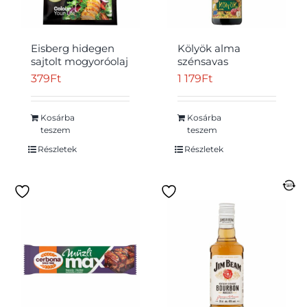
Eisberg hidegen
Kölyök alma
sajtolt mogyoróolaj
szénsavas
és pisztáciaolaj
gyümölcsital 0,75 l
379
Ft
1 179
Ft
keverék 20 ml
Kosárba
Kosárba
teszem
teszem
Részletek
Részletek