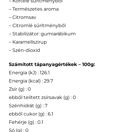
– Körtelé sűrítményből
– Természetes aroma
– Citromsav
– Citromlé sűrítményből
– Stabilizátor: gumiarábikum
– Karamellszirup
– Szén-dioxid
Számított tápanyagértékek – 100g:
Energia (kJ) : 126.1
Energia (kcal) : 29.7
Zsír (g) : 0
ebből telített zsírsavak (g) : 0
Szénhidrát (g) : 7
ebből cukor (g) : 6.1
Fehérje (g) : 0.1
Só (g) : 0