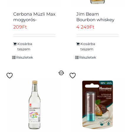
Cerbona Müzli Max
Jim Beam
mogyorós-
Bourbon whiskey
karamellás
40% 0,2 l
209
Ft
4 249
Ft
müzliszelet 30 g
Kosárba
Kosárba
teszem
teszem
Részletek
Részletek