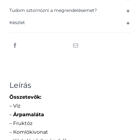
ízű
alkoholmentes
Tudom sztornózni a megrendelésemet?
sörital
Készlet
500
ml
mennyiség
Leírás
Összetevők:
– Víz
–
Árpamaláta
– Fruktóz
– Komlókivonat