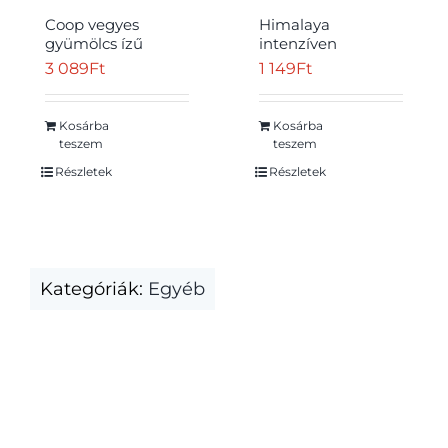
Coop vegyes
Himalaya
gyümölcs ízű
intenzíven
szeszesital 34,5%
hidratáló
3 089
Ft
1 149
Ft
0,5 l
kakaóvajas
ajakbalzsam 4,5 g
Kosárba
Kosárba
teszem
teszem
Részletek
Részletek
Kategóriák:
Egyéb