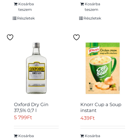
Kosárba
Kosárba
teszem
teszem
Részletek
Részletek
Oxford Dry Gin
Knorr Cup a Soup
37,5% 0,7 l
instant
csirkekrémleves
5 799
Ft
439
Ft
zsemlekockával 16
g
Kosárba
Kosárba