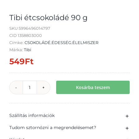
Tibi étcsokoládé 90 g
SKU
5996496014797
CID 1358803000
Átvétel
Címke:
CSOKOLÁDÉ
,
ÉDESSÉG
,
ÉLELMISZER
Márka:
Tibi
549
Ft
Kosárba teszem
Tibi
étcsokoládé
90
Szállítás információk
g
mennyiség
Tudom sztornózni a megrendelésemet?