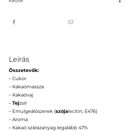
Készlet
Leírás
Összetevők:
– Cukor
– Kakaómassza
– Kakaóvaj
–
Tej
zsír
– Emulgeálószerek (
szója
lecitin, E476)
– Aroma
– Kakaó szárazanyag legalább 47%