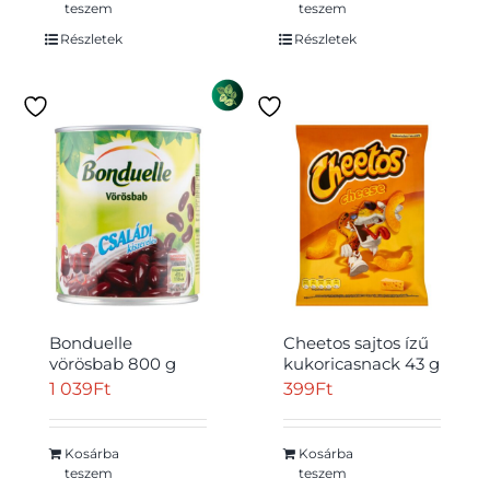
teszem
teszem
Részletek
Részletek
Bonduelle
Cheetos sajtos ízű
vörösbab 800 g
kukoricasnack 43 g
1 039
Ft
399
Ft
Kosárba
Kosárba
teszem
teszem