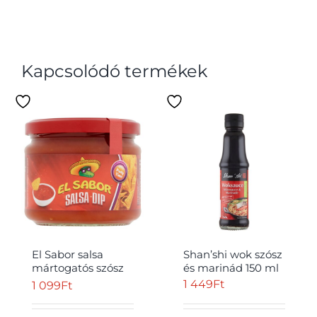
Kapcsolódó termékek
El Sabor salsa
Shan’shi wok szósz
mártogatós szósz
és marinád 150 ml
315 g
1 449
Ft
1 099
Ft