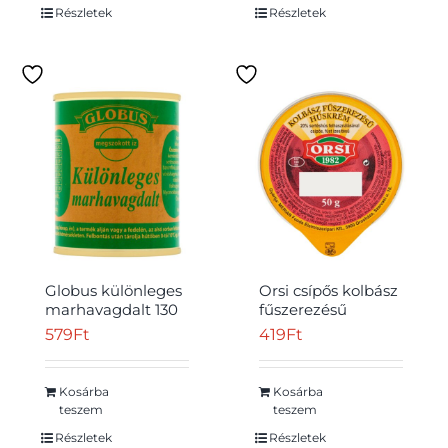
Részletek
Részletek
Globus különleges
Orsi csípős kolbász
marhavagdalt 130
fűszerezésű
g
húskrém 50 g
579
Ft
419
Ft
Kosárba
Kosárba
teszem
teszem
Részletek
Részletek