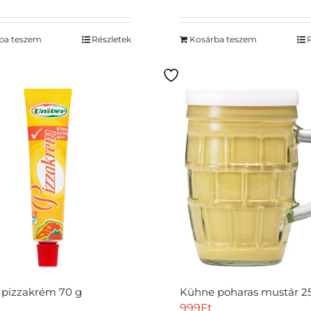
ba teszem
Részletek
Kosárba teszem
 pizzakrém 70 g
Kühne poharas mustár 2
999
Ft