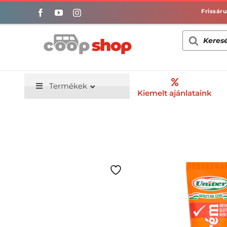
Kihagyás
Products
search
Termékek
Kiemelt ajánlataink