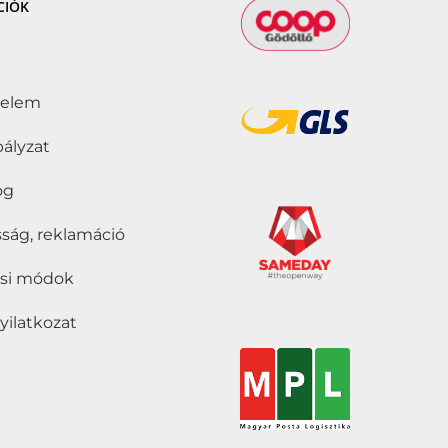
CIÓK
delem
bályzat
jog
ság, reklamáció
tási módok
nyilatkozat