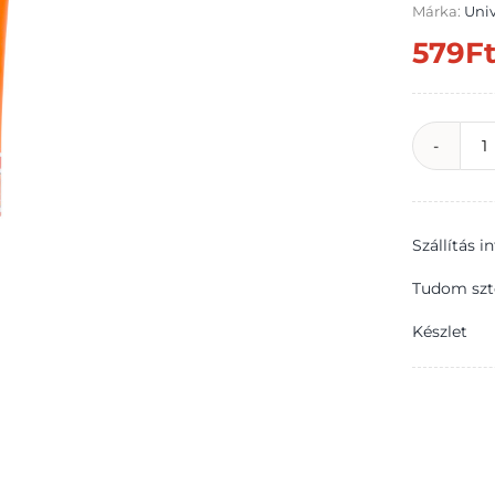
Márka:
Uni
579
F
U
M
Í
Szállítás 
c
g
Tudom szt
7
Készlet
m