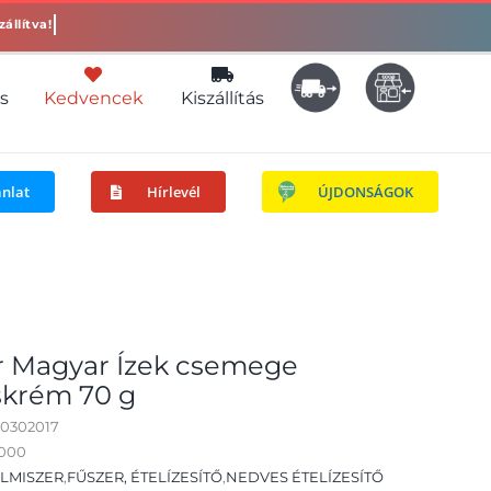
s
Kedvencek
Kiszállítás
ánlat
Hírlevél
ÚJDONSÁGOK
r Magyar Ízek csemege
skrém 70 g
10302017
2000
LMISZER
,
FŰSZER, ÉTELÍZESÍTŐ
,
NEDVES ÉTELÍZESÍTŐ