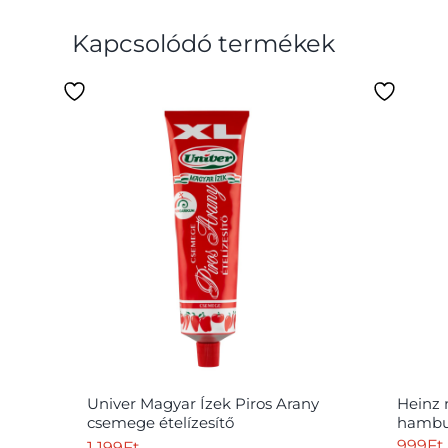
Kapcsolódó termékek
Univer Magyar Ízek Piros Arany
Heinz 
csemege ételízesítő
hambur
paprikakrém 240 g
999
Ft
1 199
Ft