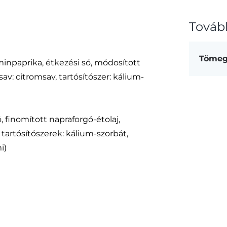
Továb
Töme
minpaprika, étkezési só, módosított
v: citromsav, tartósítószer: kálium-
finomított napraforgó-étolaj,
tartósítószerek: kálium-szorbát,
i)