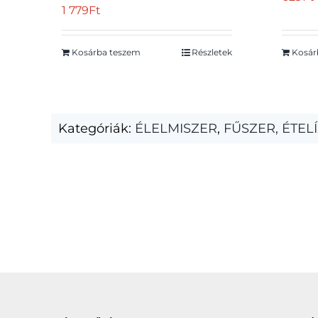
1 779
Ft
Kosárba teszem
Részletek
Kosár
Kategóriák:
ÉLELMISZER
,
FŰSZER, ÉTEL