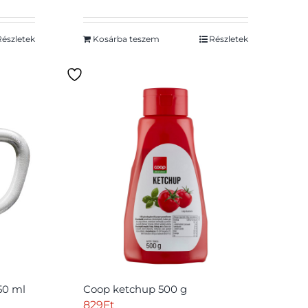
Részletek
Kosárba teszem
Részletek
50 ml
Coop ketchup 500 g
829
Ft