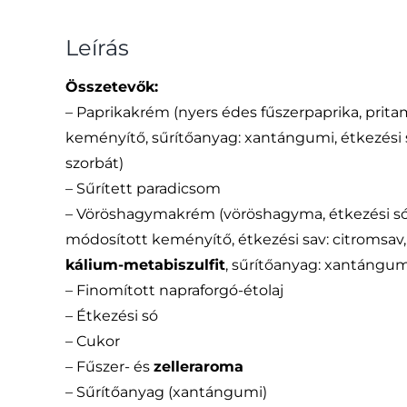
Leírás
Összetevők:
– Paprikakrém (nyers édes fűszerpaprika, prita
keményítő, sűrítőanyag: xantángumi, étkezési sa
szorbát)
– Sűrített paradicsom
– Vöröshagymakrém (vöröshagyma, étkezési só, 
módosított keményítő, étkezési sav: citromsav, 
kálium-metabiszulfit
, sűrítőanyag: xantángum
– Finomított napraforgó-étolaj
– Étkezési só
– Cukor
– Fűszer- és
zelleraroma
– Sűrítőanyag (xantángumi)