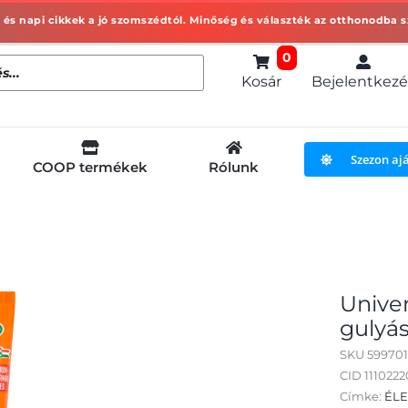
0
Kosár
Bejelentkezé
Szezon aj
COOP termékek
Rólunk
Unive
gulyá
SKU
59970
CID 111022
Címke:
ÉLE