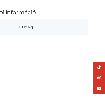
bi információ
g
0.08 kg