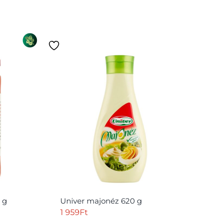
 g
Univer majonéz 620 g
1 959
Ft