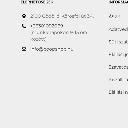
ELÉRHETŐSÉGEK
INFORMÁ
2100 Gödöllő, Körösfői út 34.
ÁSZF
+36301092069
Adatvé
(munkanapokon 9-15 óra
között)
Süti sza
info@coopshop.hu
Elállási 
Szavatos
Kiszállí
Elállási 