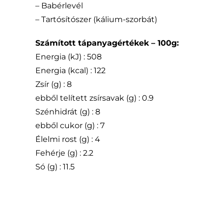
– Babérlevél
– Tartósítószer (kálium-szorbát)
Számított tápanyagértékek – 100g:
Energia (kJ) : 508
Energia (kcal) : 122
Zsír (g) : 8
ebből telített zsírsavak (g) : 0.9
Szénhidrát (g) : 8
ebből cukor (g) : 7
Élelmi rost (g) : 4
Fehérje (g) : 2.2
Só (g) : 11.5