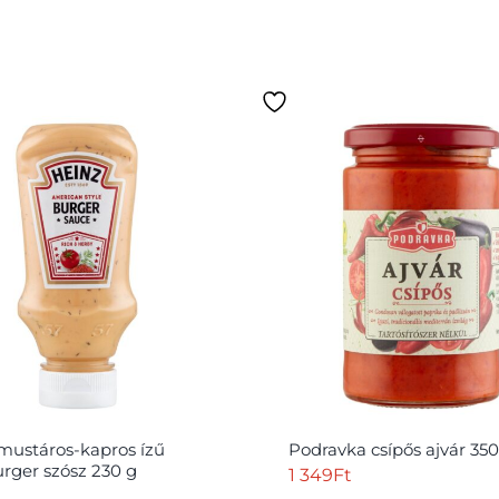
mustáros-kapros ízű
Podravka csípős ajvár 350
ger szósz 230 g
1 349
Ft