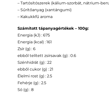
– Tartósítószerek (kálium-szorbát, nátrium-ben
– Sűrítőanyag (xantángumi)
– Kakukkfű aroma
Számított tápanyagértékek – 100g:
Energia (kJ) : 675
Energia (kcal) : 161
Zsír (g) : 6
ebből telített zsírsavak (g) : 0.6
Szénhidrát (g) : 22
ebből cukor (g) : 21
Élelmi rost (g) : 2.5
Fehérje (g) : 2.5
Só (g) : 8