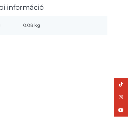
bi információ
g
0.08 kg