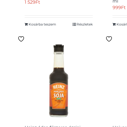
ml
1 529
Ft
999
Ft
Kosárba teszem
Részletek
Kosár