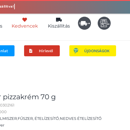
s
Kedvencek
Kiszállítás
ánlat
Hírlevél
ÚJDONSÁGOK
r pizzakrém 70 g
0302161
8000
LMISZER
,
FŰSZER, ÉTELÍZESÍTŐ
,
NEDVES ÉTELÍZESÍTŐ
ver