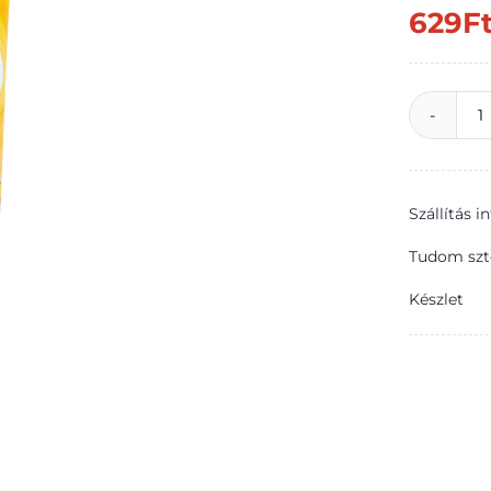
629
F
U
p
7
Szállítás 
m
Tudom szt
Készlet