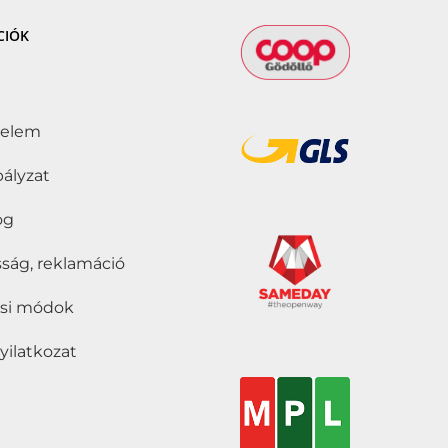
CIÓK
delem
bályzat
jog
ság, reklamáció
tási módok
nyilatkozat