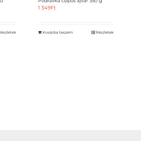
zű
Podravka csípős ajvár 350 g
1 349
Ft
Részletek
Kosárba teszem
Részletek