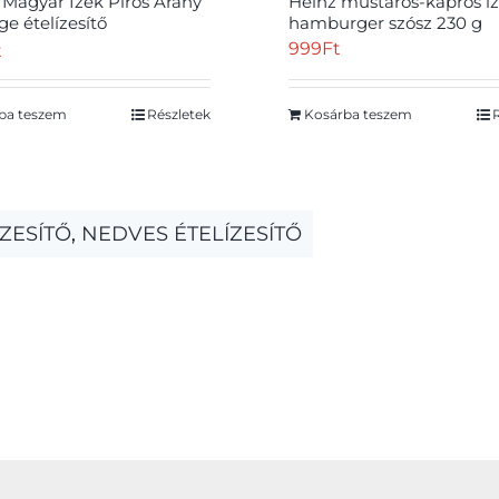
 Magyar Ízek Piros Arany
Heinz mustáros-kapros í
e ételízesítő
hamburger szósz 230 g
akrém 240 g
999
Ft
t
ba teszem
Részletek
Kosárba teszem
ÍZESÍTŐ
,
NEDVES ÉTELÍZESÍTŐ