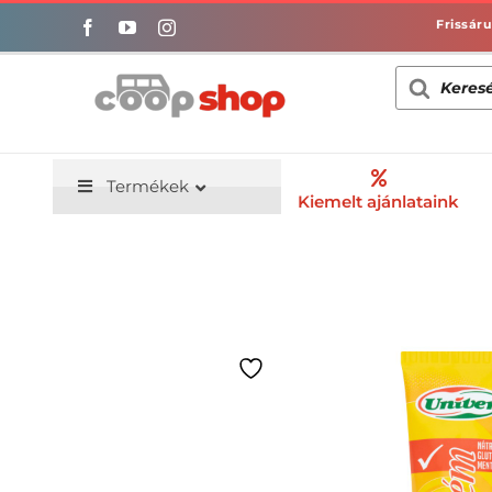
Kihagyás
Products
search
Termékek
Kiemelt ajánlataink