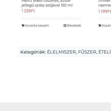
Heinz édes-fűszeres, ázsiai
Univer
jellegű szósz szójával 150 ml
csemeg
paprik
1 239
Ft
1 199
F
Kosárba teszem
Részletek
Kosár
Kategóriák:
ÉLELMISZER
,
FŰSZER, ÉTEL