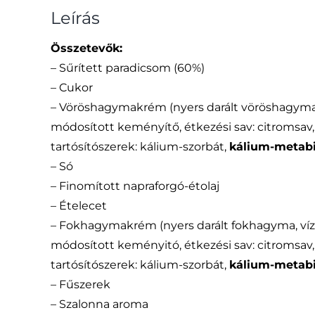
Leírás
Összetevők:
– Sűrített paradicsom (60%)
– Cukor
– Vöröshagymakrém (nyers darált vöröshagyma, 
módosított keményítő, étkezési sav: citromsav
tartósítószerek: kálium-szorbát,
kálium-metabi
– Só
– Finomított napraforgó-étolaj
– Ételecet
– Fokhagymakrém (nyers darált fokhagyma, víz, 
módosított keményitó, étkezési sav: citromsav
tartósítószerek: kálium-szorbát,
kálium-metabi
– Fűszerek
– Szalonna aroma