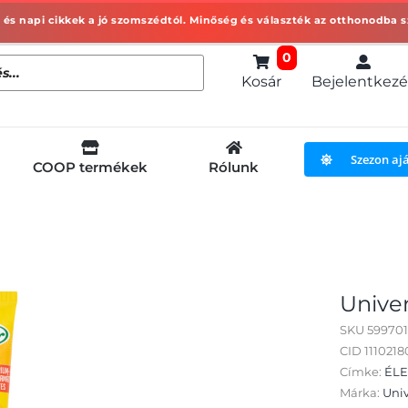
0
Kosár
Bejelentkezé
Szezon aj
COOP termékek
Rólunk
Unive
SKU
599701
CID 111021
Címke:
ÉLE
Márka:
Uni