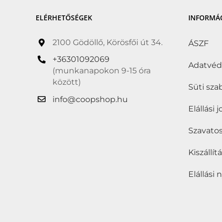
ELÉRHETŐSÉGEK
INFORMÁ
2100 Gödöllő, Körösfői út 34.
ÁSZF
+36301092069
Adatvé
(munkanapokon 9-15 óra
között)
Süti sza
info@coopshop.hu
Elállási 
Szavatos
Kiszállí
Elállási 