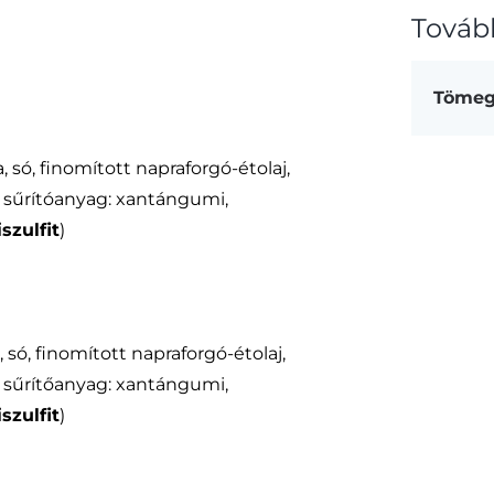
Továb
Töme
só, finomított napraforgó-étolaj,
, sűrítóanyag: xantángumi,
szulfit
)
só, finomított napraforgó-étolaj,
, sűrítőanyag: xantángumi,
szulfit
)