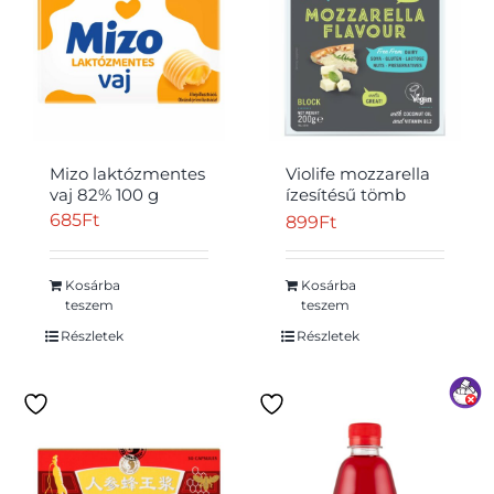
Mizo laktózmentes
Violife mozzarella
vaj 82% 100 g
ízesítésű tömb
pizzához 200 g
685
Ft
899
Ft
Kosárba
Kosárba
teszem
teszem
Részletek
Részletek