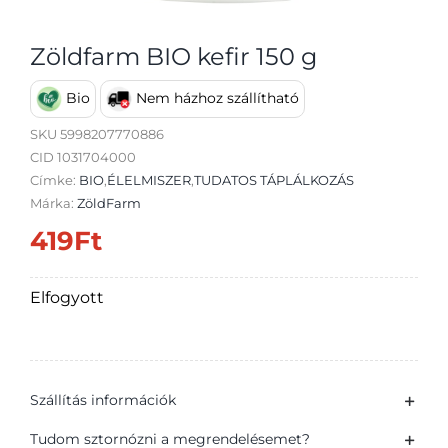
Zöldfarm BIO kefir 150 g
Bio
Nem házhoz szállítható
Átvétel
SKU
5998207770886
CID 1031704000
Címke:
BIO
,
ÉLELMISZER
,
TUDATOS TÁPLÁLKOZÁS
Márka:
ZöldFarm
419
Ft
Elfogyott
Szállítás információk
Tudom sztornózni a megrendelésemet?