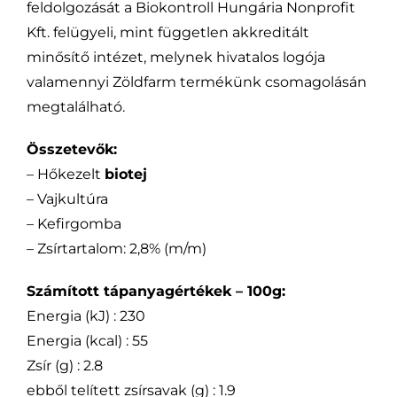
feldolgozását a Biokontroll Hungária Nonprofit
Kft. felügyeli, mint független akkreditált
minősítő intézet, melynek hivatalos logója
valamennyi Zöldfarm termékünk csomagolásán
megtalálható.
Összetevők:
– Hőkezelt
biotej
– Vajkultúra
– Kefirgomba
– Zsírtartalom: 2,8% (m/m)
Számított tápanyagértékek – 100g:
Energia (kJ) : 230
Energia (kcal) : 55
Zsír (g) : 2.8
ebből telített zsírsavak (g) : 1.9