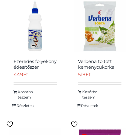
Ezerédes folyékony
Verbena töltött
édesítőszer
keménycukorka
fruktózzal 210 ml
édesítőszerekkel,
449
Ft
519
Ft
bodzavirág
kivonattal és C
vitaminnal 60 g
Kosárba
Kosárba
teszem
teszem
Részletek
Részletek