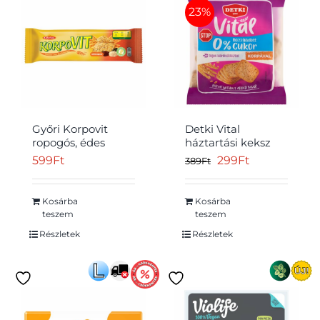
23%
Győri Korpovit
Detki Vital
ropogós, édes
háztartási keksz
keksz teljes
hozzáadott cukor
Original
Current
599
Ft
299
Ft
389
Ft
kiőrlésű gabonával
nélkül 180 g
price
price
és magokkal 174 g
was:
is:
Kosárba
Kosárba
teszem
teszem
389Ft.
299Ft.
Részletek
Részletek