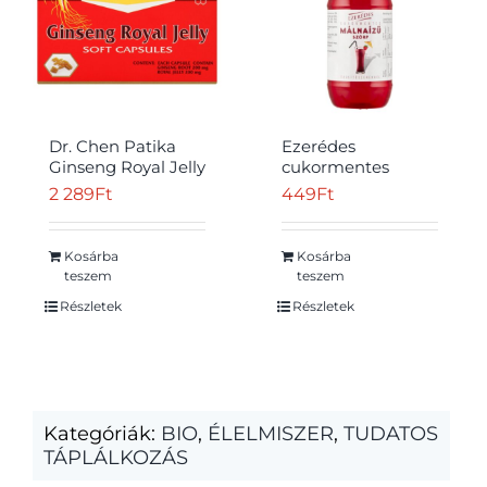
Dr. Chen Patika
Ezerédes
Ginseng Royal Jelly
cukormentes
étrend-kiegészítő
málnaízű szörp
2 289
Ft
449
Ft
lágyzselatin
édesítőszerekkel
kapszula 30 db 21,6
330 ml
g
Kosárba
Kosárba
teszem
teszem
Részletek
Részletek
Kategóriák:
BIO
,
ÉLELMISZER
,
TUDATOS
TÁPLÁLKOZÁS