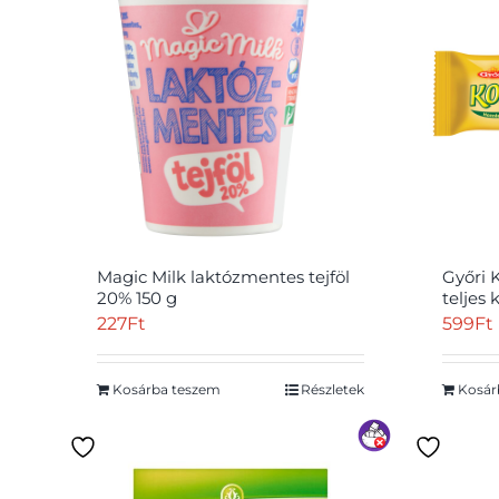
Magic Milk laktózmentes tejföl
Győri 
20% 150 g
teljes 
227
Ft
599
Ft
Kosárba teszem
Részletek
Kosár