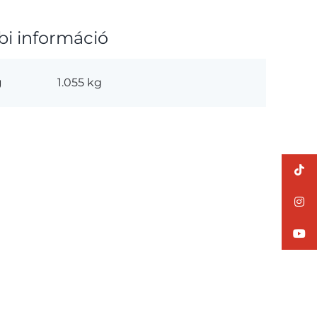
bi információ
g
1.055 kg