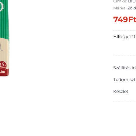
Címke:
BIO
Márka:
Zöl
749
F
Elfogyott
Szállítás 
Tudom szt
Készlet