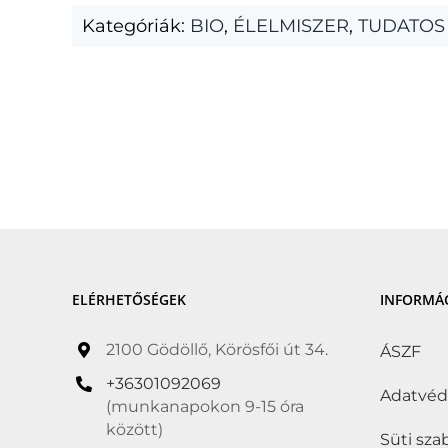
Kategóriák:
BIO
,
ÉLELMISZER
,
TUDATOS
ELÉRHETŐSÉGEK
INFORMÁ
2100 Gödöllő, Körösfői út 34.
ÁSZF
+36301092069
Adatvé
(munkanapokon 9-15 óra
között)
Süti sza