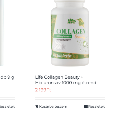
 db 9 g
Life Collagen Beauty +
Hialuronsav 1000 mg étrend-
kiegészítő tabletta 45 db
2 199
Ft
Részletek
Kosárba teszem
Részletek