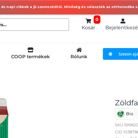
0
Kosár
Bejelentkezé
Szezon aj
COOP termékek
Rólunk
Zöldfa
Bio
SKU
59982
CID 10387