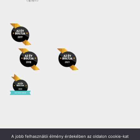
A jobb felhasználói élmény érdekében az oldalon cookie-kat