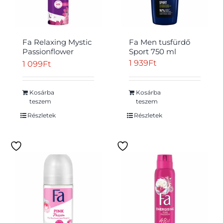
Fa Relaxing Mystic
Fa Men tusfürdő
Passionflower
Sport 750 ml
deospray
1 939
Ft
1 099
Ft
Átvétel
golgotavirág illattal
150 ml
Kosárba
Kosárba
teszem
teszem
Részletek
Részletek