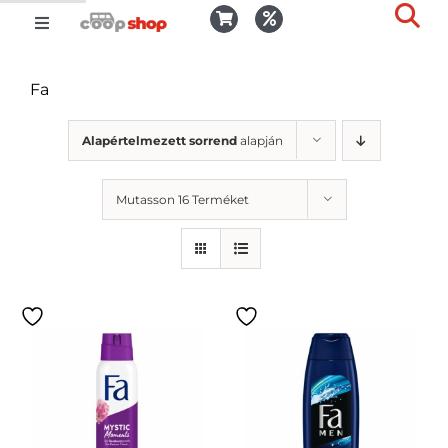
Kihagyás
Toggle
Togg
Navigation
Kosár
Slid
Fa
Bar
Area
Bejelentkezés
Alapértelmezett sorrend
alapján
Mutasson 16 Terméket
Kedvencek
Kiszállítás
Termékek