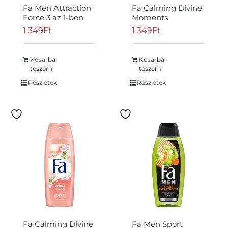
Fa Men Attraction
Fa Calming Divine
Force 3 az 1-ben
Moments
tusfürdő testre,
krémtusfürdő vad
1 349
Ft
1 349
Ft
hajra a vörös
kamélia illattal 400
fűszerek illatával
ml
400 ml
Kosárba
Kosárba
teszem
teszem
Részletek
Részletek
Fa Calming Divine
Fa Men Sport