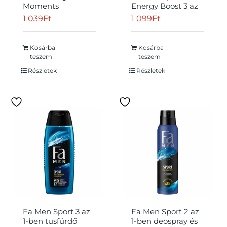
Moments
Energy Boost 3 az
krémtusfürdő vad
1-ben tusfürdő
1 039
Ft
1 099
Ft
kamélia illattal 250
testre, hajra és
ml
arcra guarana
illattal 400 ml
Kosárba
Kosárba
teszem
teszem
Részletek
Részletek
Fa Men Sport 3 az
Fa Men Sport 2 az
1-ben tusfürdő
1-ben deospray és