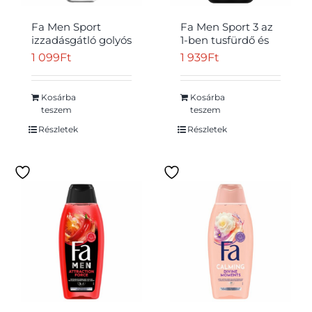
Fa Men Sport
Fa Men Sport 3 az
izzadásgátló golyós
1-ben tusfürdő és
dezodor 50 ml
habfürdő testre,
1 099
Ft
1 939
Ft
hajra és arcra citrus
illattal 750 ml
Kosárba
Kosárba
teszem
teszem
Részletek
Részletek