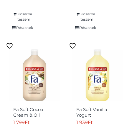
kakaó illattal 250
ml
Kosárba
Kosárba
teszem
teszem
Részletek
Részletek
Fa Soft Cocoa
Fa Soft Vanilla
Cream & Oil
Yogurt
krémtusfürdő és
krémtusfürdő és
1 799
Ft
1 939
Ft
habfürdő kakaó
habfürdő vanília és
illattal 750 ml
méz illattal 750 ml