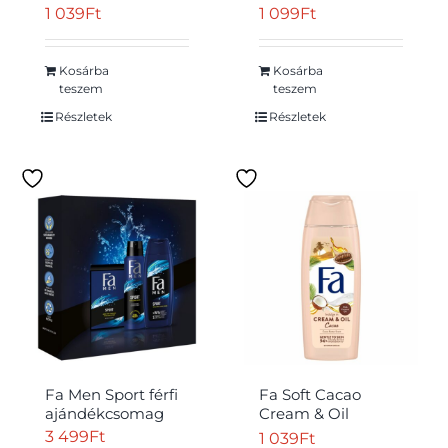
testre, hajra és
testpermet citrom
1 039
Ft
1 099
Ft
arcra citrus illattal
illattal 150 ml
250 ml
Kosárba
Kosárba
teszem
teszem
Részletek
Részletek
Fa Men Sport férfi
Fa Soft Cacao
ajándékcsomag
Cream & Oil
krémtusfürdő
3 499
Ft
1 039
Ft