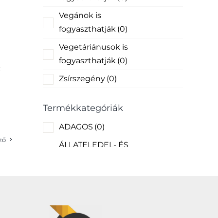
Vegánok is
fogyaszthatják
(0)
Vegetáriánusok is
x
fogyaszthatják
(0)
Zsírszegény
(0)
Termékkategóriák
ADAGOS
(0)
ző
ÁLLATELEDEL- ÉS
FELSZERELÉS
(0)
Egyéb
(9)
ÉLELMISZER
(10)
FRISSÁRU
(0)