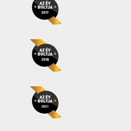
IPARCIKK
(0)
JÉGKRÉM
(0)
MIRELIT
(0)
VEGYI ÁRU
(0)
Akció
(2)
Kötelező akció
(0)
ÚJDONSÁGOK
(0)
Ár
Szűrő
Év:
1 289Ft
—
3 299Ft