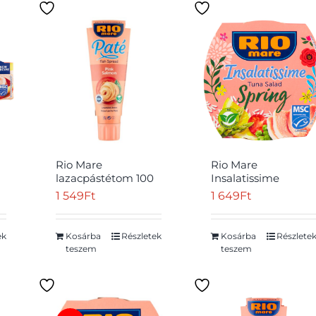
Rio Mare
Rio Mare
lazacpástétom 100
Insalatissime
g
készétel
1 549
Ft
1 649
Ft
zöldségekkel és
5
tonhallal 160 g
ek
Kosárba
Részletek
Kosárba
Részlete
teszem
teszem