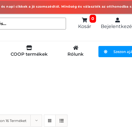
0
Kosár
Bejelentkezé
Szezon aj
COOP termékek
Rólunk
on 16 Terméket