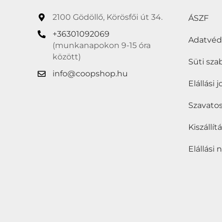
VEGYI ÁRU
(0)
2100 Gödöllő, Körösfői út 34.
ÁSZF
+36301092069
Akció
(2)
Adatvé
(munkanapokon 9-15 óra
Kötelező akció
(0)
között)
Süti sza
info@coopshop.hu
ÚJDONSÁGOK
(0)
Elállási 
Eladó
(2)
Szavatos
Kiszállí
Ár
Elállási 
Év:
1 289Ft
—
3 299F