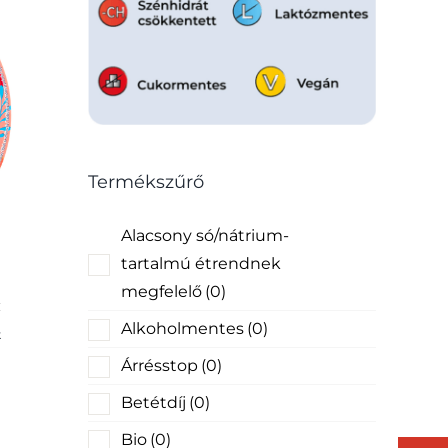
Termékszűrő
Alacsony só/nátrium-
tartalmú étrendnek
megfelelő
(0)
Alkoholmentes
(0)
k
Árrésstop
(0)
Betétdíj
(0)
Bio
(0)