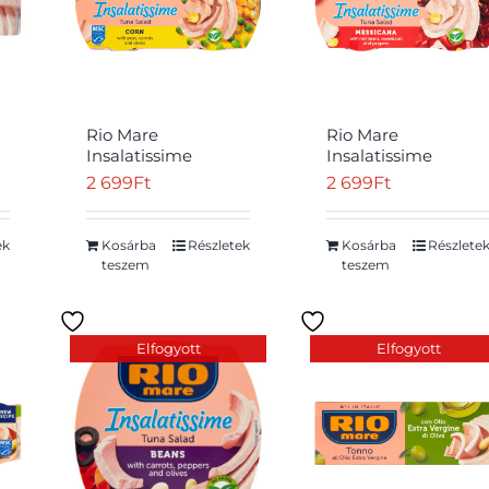
Rio Mare
Rio Mare
Insalatissime
Insalatissime
zöldséges készétel
zöldséges készétel
2 699
Ft
2 699
Ft
tonhallal 2 x 160 g
tonhallal 2 x 160 g
ek
Kosárba
Részletek
Kosárba
Részlete
teszem
teszem
Elfogyott
Elfogyott