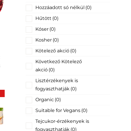
Hozzáadott só nélkül
(0)
Hűtött
(0)
Kóser
(0)
Kosher
(0)
Kötelező akció
(0)
Következő Kötelező
k
akció
(0)
Lisztérzékenyek is
fogyaszthatják
(0)
Organic
(0)
Suitable for Vegans
(0)
Tejcukor-érzékenyek is
fogyaszthatják
(0)