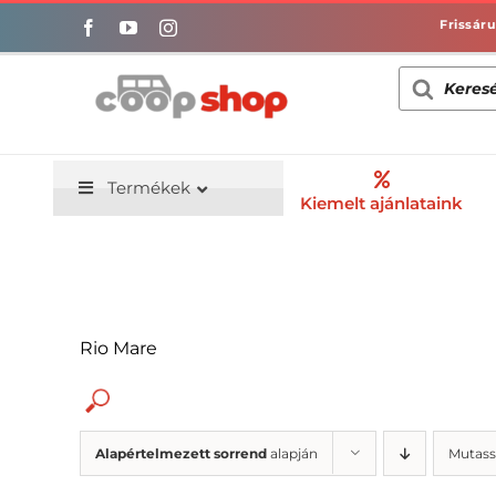
Kihagyás
Products
search
Termékek
Kiemelt ajánlataink
Rio Mare
Alapértelmezett sorrend
alapján
Mutass
Alacsony só/nátrium-