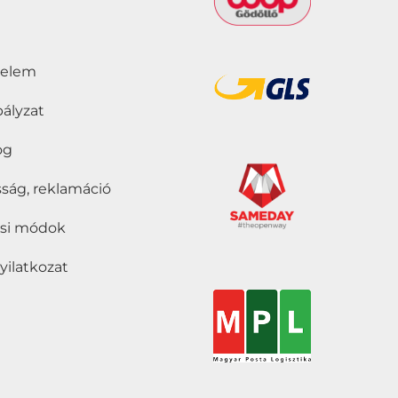
delem
bályzat
jog
ság, reklamáció
tási módok
nyilatkozat
Szűrő
t