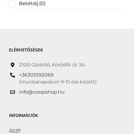
Betétdíj
(0)
Bio
(0)
Cukorbetegek is
fogyaszthatják
(0)
Cukormentes
(0)
ELÉRHETŐSÉGEK
Delfinbarát
(0)
2100 Gödöllő, Körösfői út 34.
Gluten free
(0)
+36301092069
Gluténmentes
(0)
(munkanapokon 9-15 óra között)
Grill termékek és
info@coopshop.hu
kiegészítők
(0)
Halal
(0)
INFORMÁCIÓK
Hozzáadott cukor
nélkül
(0)
ÁSZF