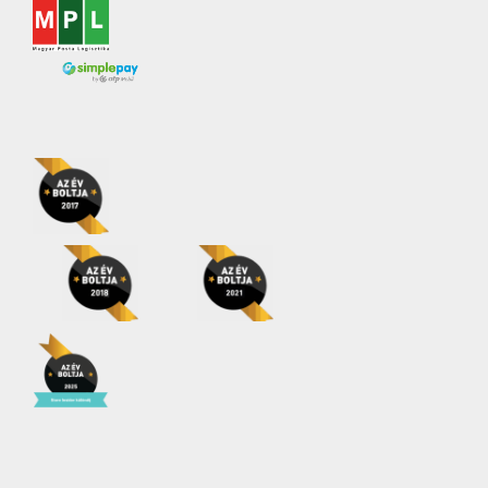
Tejcukor-érzékenyek is
fogyaszthatják
(0)
Vegánok is
fogyaszthatják
(0)
Vegetáriánusok is
fogyaszthatják
(0)
Zsírszegény
(0)
Termékkategóriák
ADAGOS
(0)
ÁLLATELEDEL- ÉS
FELSZERELÉS
(0)
Egyéb
(0)