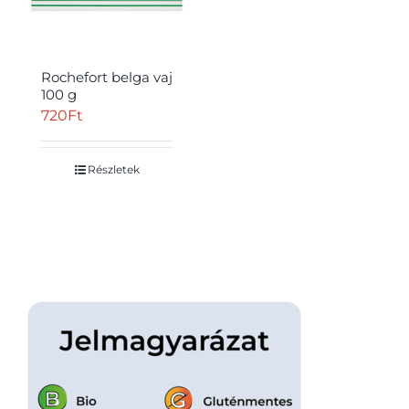
Rochefort belga vaj
100 g
720
Ft
Átvétel
Részletek