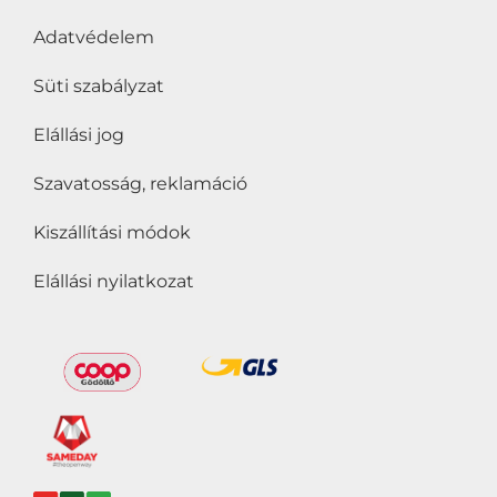
Hozzáadott édesítőszer
Adatvédelem
nélkül
(0)
Süti szabályzat
Hozzáadott só nélkül
(0)
Hűtött
(1)
Elállási jog
Kóser
(0)
Szavatosság, reklamáció
Kosher
(0)
Kiszállítási módok
Kötelező akció
(0)
Elállási nyilatkozat
Következő Kötelező
akció
(0)
Lisztérzékenyek is
fogyaszthatják
(0)
Organic
(0)
Suitable for Vegans
(0)