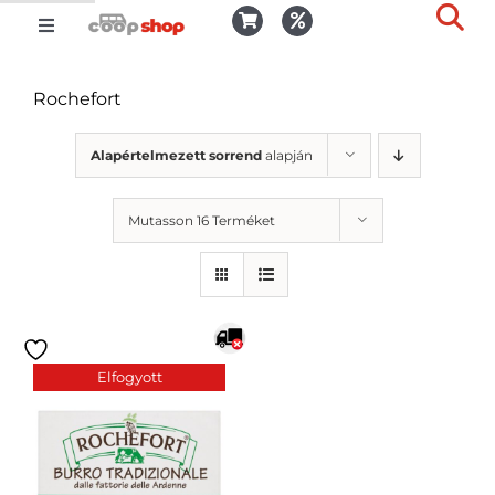
Kihagyás
Toggle
Togg
Navigation
Kosár
Slid
Rochefort
Bar
Area
Bejelentkezés
Alapértelmezett sorrend
alapján
Mutasson 16 Terméket
Kedvencek
Kiszállítás
Elfogyott
Termékek