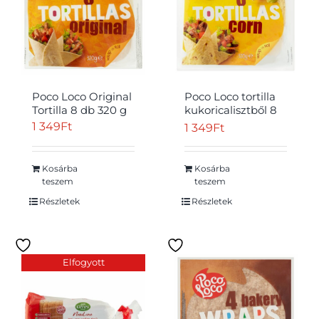
Poco Loco Original
Poco Loco tortilla
Tortilla 8 db 320 g
kukoricalisztből 8
db 320 g
1 349
Ft
1 349
Ft
Kosárba
Kosárba
teszem
teszem
Részletek
Részletek
Elfogyott