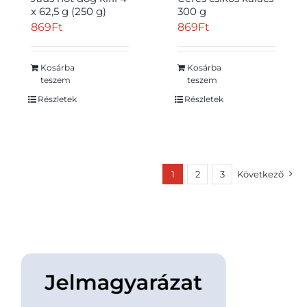
x 62,5 g (250 g)
300 g
869
Ft
869
Ft
Kosárba
Kosárba
teszem
teszem
Részletek
Részletek
1
2
3
Következő