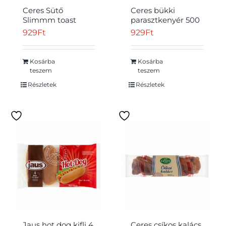
Ceres Sütő
Ceres bükki
Slimmm toast
parasztkenyér 500
kenyér 250 g
g
929
Ft
929
Ft
Kosárba
Kosárba
teszem
teszem
Részletek
Részletek
Jaus hot dog kifli 4
Ceres csíkos kalács