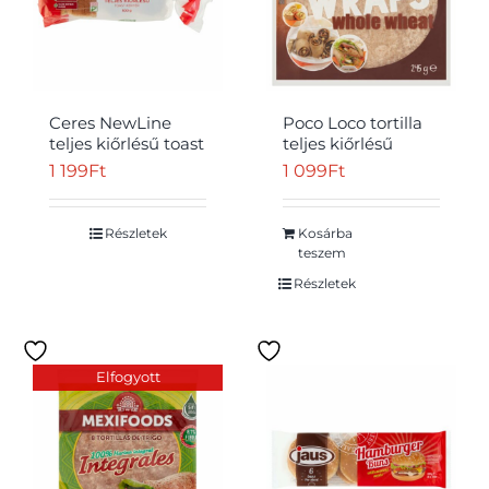
Ceres NewLine
Poco Loco tortilla
teljes kiőrlésű toast
teljes kiőrlésű
kenyér 500 g
liszttel 4 db 245 g
1 199
Ft
1 099
Ft
Részletek
Kosárba
teszem
Részletek
Elfogyott