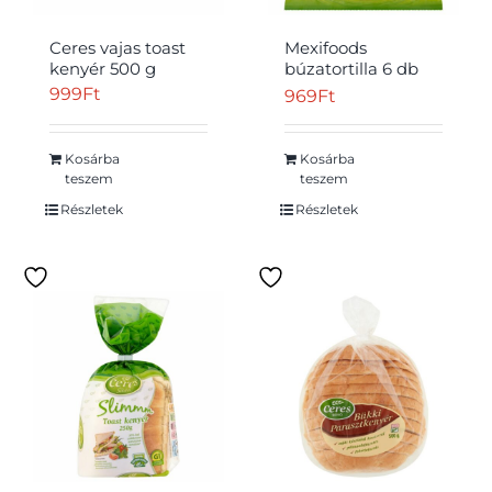
Ceres vajas toast
Mexifoods
kenyér 500 g
búzatortilla 6 db
370 g
999
Ft
969
Ft
Kosárba
Kosárba
teszem
teszem
Részletek
Részletek