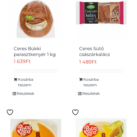
Átvétel
Ceres Bükki
Ceres Sütő
parasztkenyér 1 kg
császárkalács
kakaós töltelékkel
1 639
Ft
1 489
Ft
450 g
Kosárba
Kosárba
teszem
teszem
Részletek
Részletek