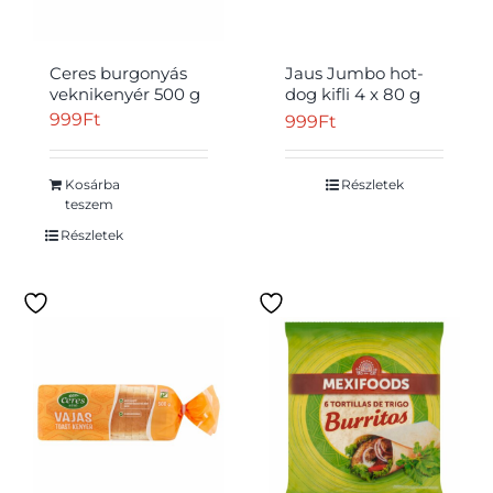
Ceres burgonyás
Jaus Jumbo hot-
veknikenyér 500 g
dog kifli 4 x 80 g
(320 g)
999
Ft
999
Ft
Kosárba
Részletek
teszem
Részletek