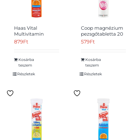
Haas Vital
Coop magnézium
Multivitamin
pezsgőtabletta 20
narancsízű étrend-
db 80 g
879
Ft
579
Ft
kiegészítő
pezsgőtabletta 80
g
Kosárba
Kosárba
teszem
teszem
Részletek
Részletek