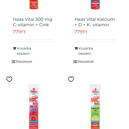
Haas Vital 300 mg
Haas Vital Kalcium
C-vitamin + Cink
+ D + K- vitamin
citromízű étrend-
narancsízű étrend-
779
Ft
779
Ft
kiegészítő
kiegészítő
pezsgőtabletta 80
pezsgőtabletta 80
g
g
Kosárba
Kosárba
teszem
teszem
Részletek
Részletek