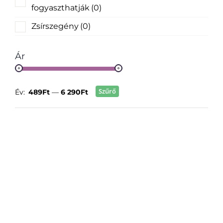
fogyaszthatják
(0)
Zsírszegény
(0)
Ár
Szűrő
Év:
489Ft
—
6 290Ft