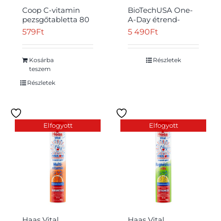
Coop C-vitamin
BioTechUSA One-
pezsgőtabletta 80
A-Day étrend-
g
kiegészítő tabletta
579
Ft
5 490
Ft
100 db 149 g
Kosárba
Részletek
teszem
Részletek
Elfogyott
Elfogyott
Haas Vital
Haas Vital