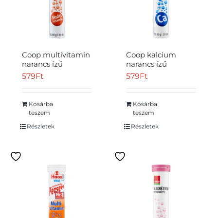
Coop multivitamin
Coop kalcium
narancs ízű
narancs ízű
Átvétel
pezsgőtabletta 20
pezsgőtabletta 20
579
Ft
579
Ft
db 80 g
db 80 g
Kosárba
Kosárba
teszem
teszem
Részletek
Részletek