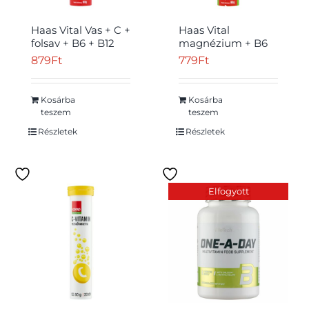
Haas Vital Vas + C +
Haas Vital
folsav + B6 + B12
magnézium + B6
vérnarancsízű
citromízű étrend-
879
Ft
779
Ft
étrend-kiegészítő
kiegészítő
pezsgőtabletta 80
pezsgőtabletta 80
g
g
Kosárba
Kosárba
teszem
teszem
Részletek
Részletek
Elfogyott