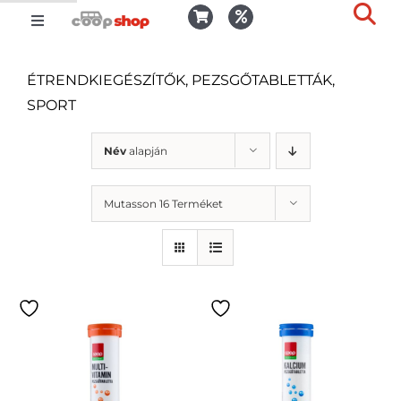
Kihagyás
Toggle
Togg
Navigation
Kosár
Slid
ÉTRENDKIEGÉSZÍTŐK, PEZSGŐTABLETTÁK,
Bar
SPORT
Area
Bejelentkezés
Név
alapján
Kedvencek
Mutasson 16 Terméket
Kiszállítás
Termékek