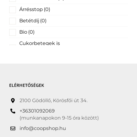
Árrésstop
(0)
Betétdíj
(0)
Bio
(0)
Cukorbetegek is
fogyaszthatják
(0)
Cukormentes
(0)
Delfinbarát
(0)
ELÉRHETŐSÉGEK
Gluten free
(0)
Gluténmentes
(0)
2100 Gödöllő, Körösfői út 34.
Grill termékek és
+36301092069
kiegészítők
(0)
(munkanapokon 9-15 óra között)
Halal
(0)
info@coopshop.hu