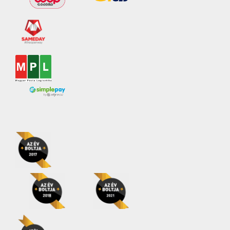
Organic
(0)
Suitable for Vegans
(0)
Tejcukor-érzékenyek is
fogyaszthatják
(0)
Vegánok is
fogyaszthatják
(0)
Vegetáriánusok is
fogyaszthatják
(0)
Zsírszegény
(0)
Ár
Szűrő
Év:
669Ft
—
1 349Ft