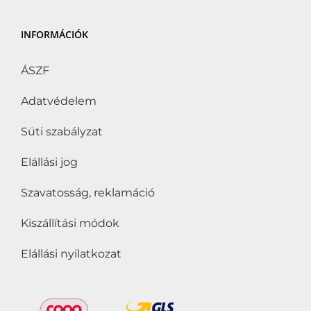
Hozzáadott cukor
nélkül
(0)
INFORMÁCIÓK
Hozzáadott édesítőszer
nélkül
(0)
ÁSZF
Hozzáadott só nélkül
(0)
Adatvédelem
Hűtött
(0)
Süti szabályzat
Kóser
(0)
Elállási jog
Kosher
(0)
Szavatosság, reklamáció
Kötelező akció
(0)
Kiszállítási módok
Következő Kötelező
akció
(0)
Elállási nyilatkozat
Lisztérzékenyek is
fogyaszthatják
(0)