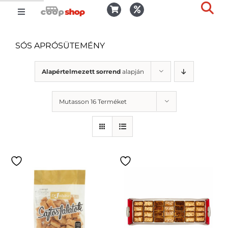
Kihagyás
Toggle
Togg
Navigation
Kosár
Slid
SÓS APRÓSÜTEMÉNY
Bar
Area
Bejelentkezés
Alapértelmezett sorrend
alapján
Mutasson 16 Terméket
Kedvencek
Kiszállítás
Termékek