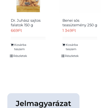
Dr. Juhász sajtos
Benei sós
falatok 150 g
teasütemény 250 g
669
Ft
1 349
Ft
Átvétel
Kosárba
Kosárba
teszem
teszem
Részletek
Részletek