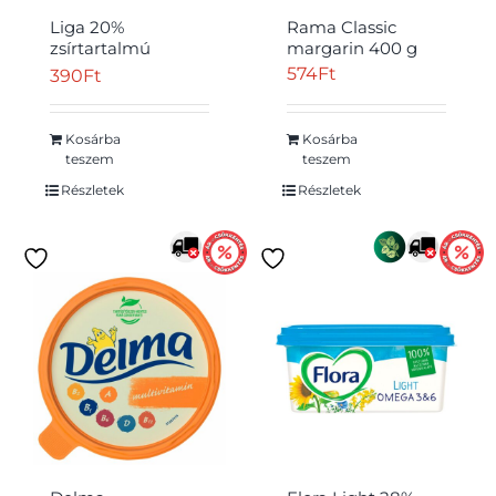
Liga 20%
Rama Classic
zsírtartalmú
margarin 400 g
margarin 450 g
574
Ft
390
Ft
Kosárba
Kosárba
Átvétel
teszem
teszem
Részletek
Részletek