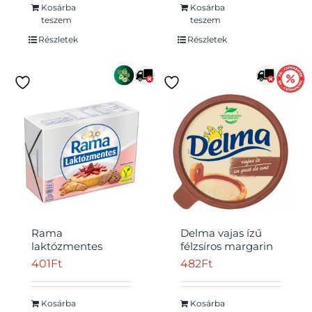
Kosárba
Kosárba
teszem
teszem
Részletek
Részletek
Rama
Delma vajas ízű
laktózmentes
félzsíros margarin
sütőmargarin 250
39% 450 g
401
Ft
482
Ft
g
Kosárba
Kosárba