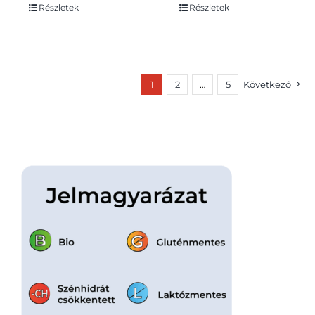
Részletek
Részletek
1
2
…
5
Következő