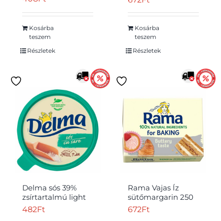
Kosárba
Kosárba
teszem
teszem
Részletek
Részletek
Delma sós 39%
Rama Vajas Íz
zsírtartalmú light
sütőmargarin 250
margarin 450 g
g
482
Ft
672
Ft