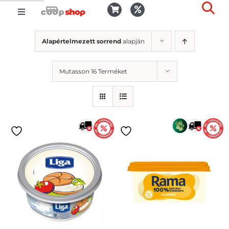
Kihagyás
Toggle
Togg
Navigation
Kosár
Slid
Alapértelmezett sorrend
alapján
Bar
Area
Bejelentkezés
Mutasson 16 Terméket
Kedvencek
Kiszállítás
Termékek