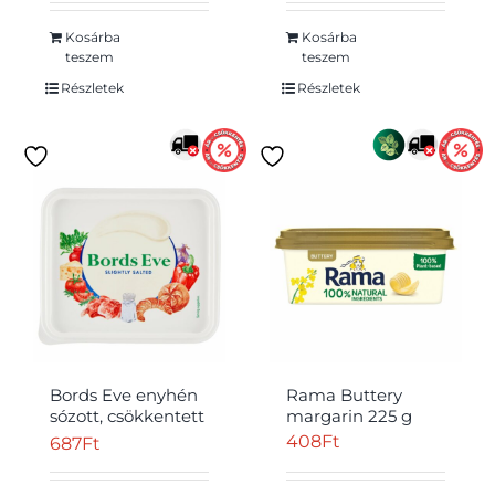
Kosárba
Kosárba
teszem
teszem
Részletek
Részletek
Bords Eve enyhén
Rama Buttery
sózott, csökkentett
margarin 225 g
zsírtartalmú
408
Ft
687
Ft
margarin 500 g