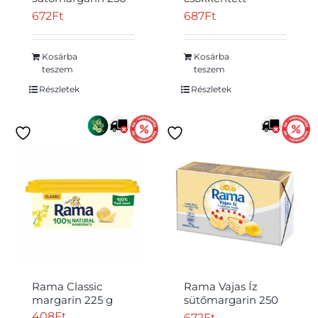
g
zsírtartalmú
672
Ft
687
Ft
margarin
vitaminokkal 500 g
Kosárba
Kosárba
teszem
teszem
Részletek
Részletek
Rama Classic
Rama Vajas Íz
margarin 225 g
sütőmargarin 250
g
408
Ft
672
Ft