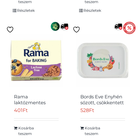
teszem
teszem
Részletek
Részletek
Rama
Bords Eve Enyhén
laktózmentes
sózott, csökkentett
sütőmargarin 250
zsírtartalmú
401
Ft
528
Ft
g
margarin 250 g
Kosárba
Kosárba
teszem
teszem