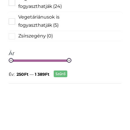
fogyaszthatják
(24)
Vegetáriánusok is
fogyaszthatják
(5)
Zsírszegény
(0)
Ár
Szűrő
Év:
250Ft
—
1 389Ft