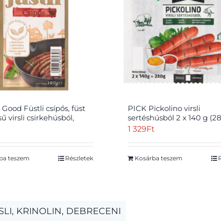
Good Füstli csípős, füst
PICK Pickolino virsli
sű virsli csirkehúsból,
sertéshúsból 2 x 140 g (2
no paprikával 140 g
1 329
Ft
ba teszem
Részletek
Kosárba teszem
SLI, KRINOLIN, DEBRECENI