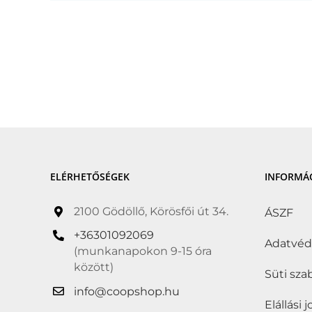
ELÉRHETŐSÉGEK
INFORMÁ
2100 Gödöllő, Körösfői út 34.
ÁSZF
+36301092069
Adatvé
(munkanapokon 9-15 óra
között)
Süti sza
info@coopshop.hu
Elállási 