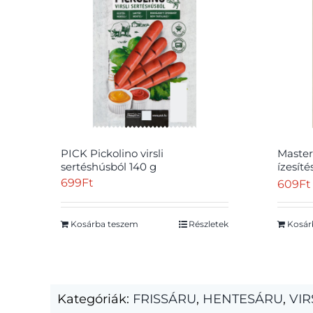
PICK Pickolino virsli
Master 
sertéshúsból 140 g
ízesíté
jalape
699
Ft
609
Ft
Kosárba teszem
Részletek
Kosár
Kategóriák:
FRISSÁRU
,
HENTESÁRU
,
VIR