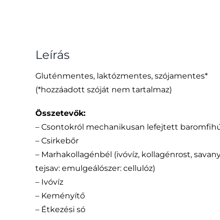
Leírás
Gluténmentes, laktózmentes, szójamentes*
(*hozzáadott szóját nem tartalmaz)
Összetevők:
– Csontokról mechanikusan lefejtett baromfih
– Csirkebőr
– Marhakollagénbél (ivóvíz, kollagénrost, sava
tejsav: emulgeálószer: cellulóz)
– Ivóvíz
– Keményítő
– Étkezési só