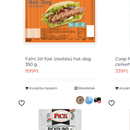
Falni Jó! füst ízesítésű hot-dog
Coop fü
350 g
csirke
999
Ft
339
Ft
Kosárba teszem
Részletek
Kosár