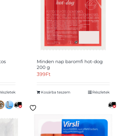
tos
Minden nap baromfi hot-dog
200 g
399
Ft
Részletek
Kosárba teszem
Részletek