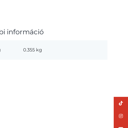
bi információ
g
0.355 kg