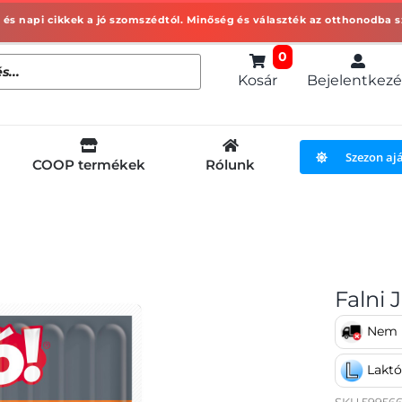
0
Kosár
Bejelentkezé
Szezon aj
COOP termékek
Rólunk
Falni 
Nem h
Lakt