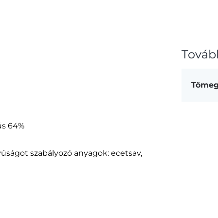
Továb
Töme
ús 64%
nyúságot szabályozó anyagok: ecetsav,