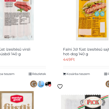
st ízesítésű virsli
Falni Jó! füst ízesítésű saj
húsból 140 g
hot-dog 140 g
449
Ft
ba teszem
Részletek
Kosárba teszem