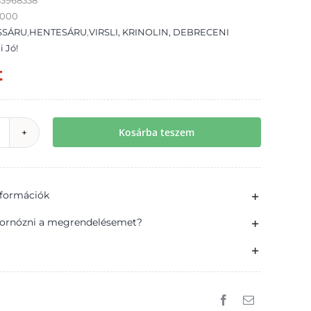
63968338
2000
SSÁRU
,
HENTESÁRU
,
VIRSLI, KRINOLIN, DEBRECENI
i Jó!
t
Kosárba teszem
alni
ó!
üst
információk
zesítésű
ot-
ornózni a megrendelésemet?
og
50
g
ennyiség