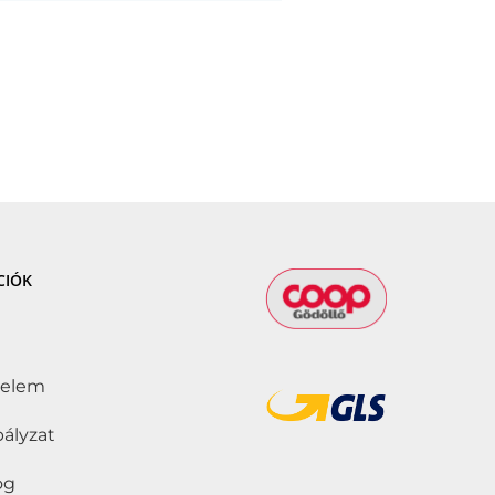
CIÓK
delem
bályzat
jog