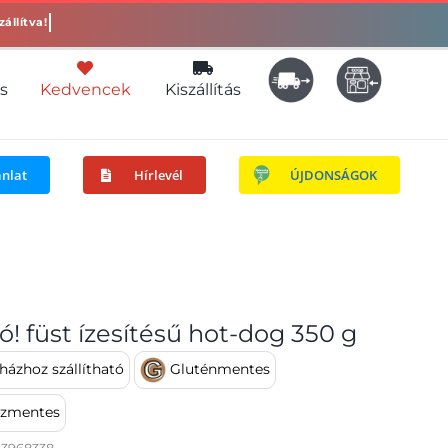
s
Kedvencek
Kiszállítás
ánlat
Hírlevél
ÚJDONSÁGOK
Jó! füst ízesítésű hot-dog 350 g
ázhoz szállítható
Gluténmentes
ózmentes