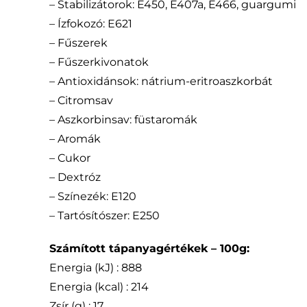
– Stabilizátorok: E450, E407a, E466, guargumi
– Ízfokozó: E621
– Fűszerek
– Fűszerkivonatok
– Antioxidánsok: nátrium-eritroaszkorbát
– Citromsav
– Aszkorbinsav: füstaromák
– Aromák
– Cukor
– Dextróz
– Színezék: E120
– Tartósítószer: E250
Számított tápanyagértékek – 100g:
Energia (kJ) : 888
Energia (kcal) : 214
Zsír (g) : 17