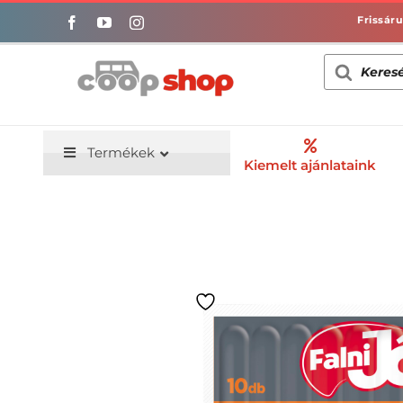
Kihagyás
Products
search
Termékek
Kiemelt ajánlataink