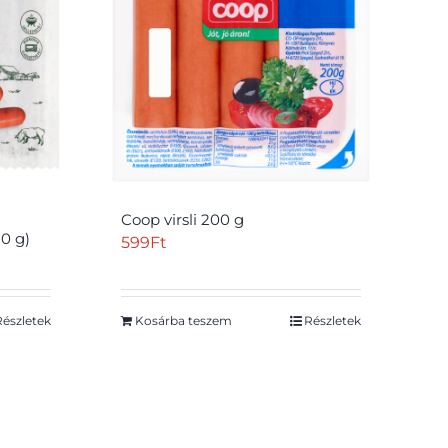
Coop virsli 200 g
80 g)
599
Ft
Részletek
Kosárba teszem
Részletek