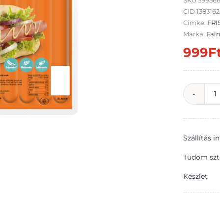
SKU
59956
CID 138316
Címke:
FRI
Márka:
Faln
999
F
F
J
f
Szállítás 
í
h
Tudom szt
d
Készlet
3
m