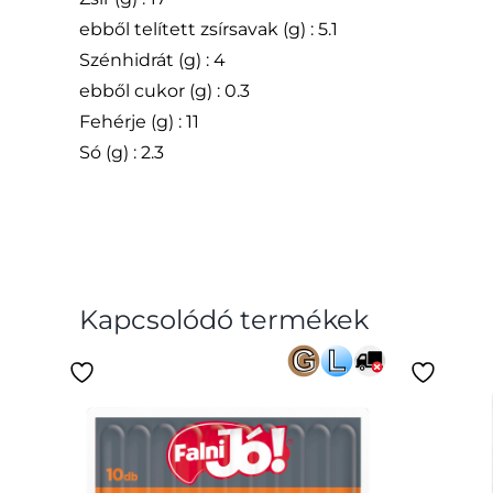
ebből telített zsírsavak (g) : 5.1
Szénhidrát (g) : 4
ebből cukor (g) : 0.3
Fehérje (g) : 11
Só (g) : 2.3
Kapcsolódó termékek