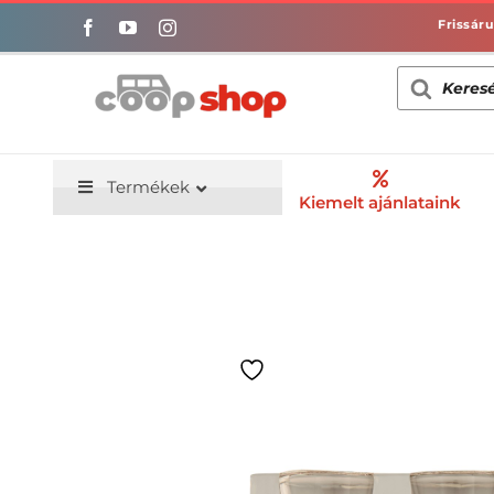
Kihagyás
Products
search
Termékek
Kiemelt ajánlataink