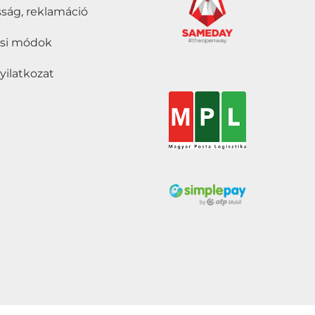
ság, reklamáció
tási módok
nyilatkozat