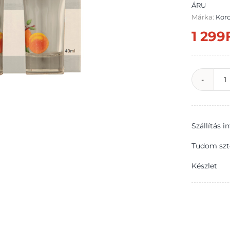
ÁRU
Márka:
Kor
1 299
K
l
p
Szállítás 
b
m
Tudom szt
6
Készlet
m