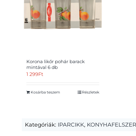
Korona likőr pohár barack
mintával 6 db
1 299
Ft
Kosárba teszem
Részletek
Kategóriák:
IPARCIKK
,
KONYHAFELSZER