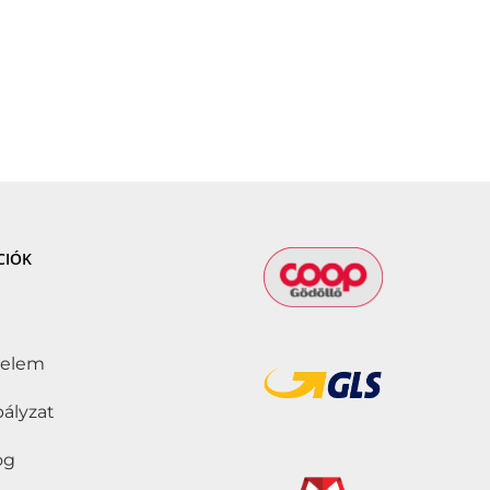
CIÓK
delem
bályzat
jog