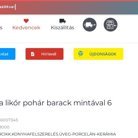
s
Kedvencek
Kiszállítás
ánlat
Hírlevél
ÚJDONSÁGOK
 likőr pohár barack mintával 6
06007345
28000
RCIKK
,
KONYHAFELSZERELÉS
,
ÜVEG-PORCELÁN-KERÁMIA