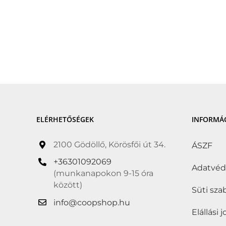
ELÉRHETŐSÉGEK
INFORMÁ
2100 Gödöllő, Körösfői út 34.
ÁSZF
+36301092069
Adatvé
(munkanapokon 9-15 óra
között)
Süti sza
info@coopshop.hu
Elállási 