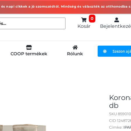
0
Kosár
Bejelentkezé
Szezon aj
COOP termékek
Rólunk
Korona
db
SKU
85901
CID 12487
Címke:
IPA