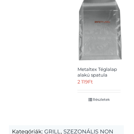
Metaltex Téglalap
alakú spatula
2 119
Ft
Részletek
Kategóriák:
GRILL
,
SZEZONÁLIS NON