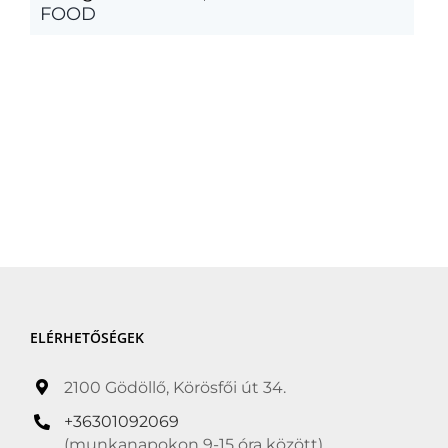
FOOD
ELÉRHETŐSÉGEK
2100 Gödöllő, Körösfői út 34.
+36301092069
(munkanapokon 9-15 óra között)