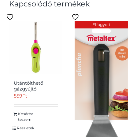
Kapcsolódó termékek
Elfogyott
Utántölthető
gázgyújtó
559
Ft
Kosárba
teszem
Részletek