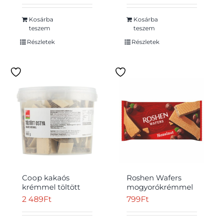
price
price
was:
is:
Kosárba
Kosárba
teszem
teszem
389Ft.
299Ft.
Részletek
Részletek
Соор kakaós
Roshen Wafers
krémmel töltött
mogyorókrémmel
ostya 900 g
töltött ostya 216 g
2 489
Ft
799
Ft