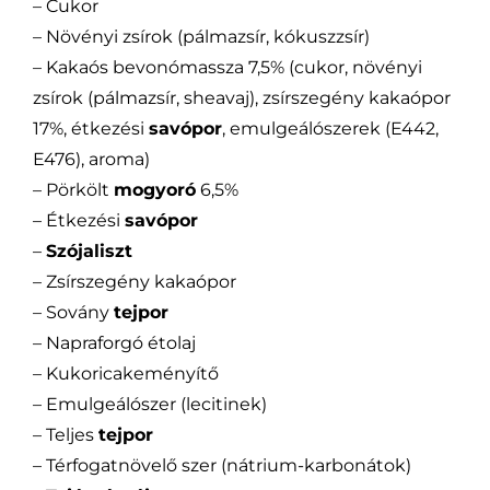
– Cukor
– Növényi zsírok (pálmazsír, kókuszzsír)
– Kakaós bevonómassza 7,5% (cukor, növényi
zsírok (pálmazsír, sheavaj), zsírszegény kakaópor
17%, étkezési
savópor
, emulgeálószerek (E442,
E476), aroma)
– Pörkölt
mogyoró
6,5%
– Étkezési
savópor
–
Szójaliszt
– Zsírszegény kakaópor
– Sovány
tejpor
– Napraforgó étolaj
– Kukoricakeményítő
– Emulgeálószer (lecitinek)
– Teljes
tejpor
– Térfogatnövelő szer (nátrium-karbonátok)