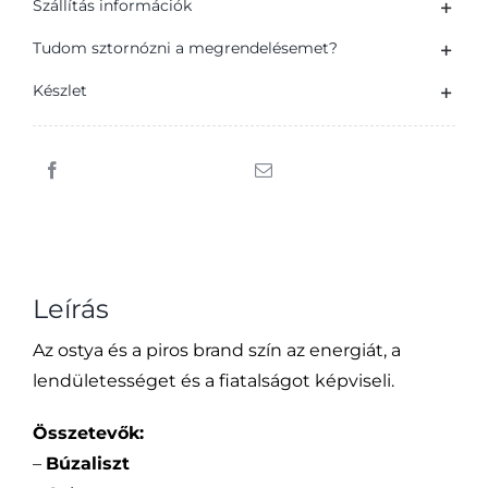
Szállítás információk
mártott,
mogyorós
Tudom sztornózni a megrendelésemet?
krémmel
Készlet
töltött
ostyaszelet
45
g
mennyiség
Leírás
Az ostya és a piros brand szín az energiát, a
lendületességet és a fiatalságot képviseli.
Összetevők:
–
Búzaliszt