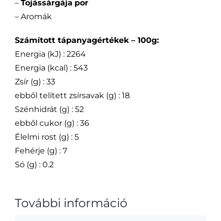
–
Tojássárgája
por
– Aromák
Számított tápanyagértékek – 100g:
Energia (kJ) : 2264
Energia (kcal) : 543
Zsír (g) : 33
ebből telített zsírsavak (g) : 18
Szénhidrát (g) : 52
ebből cukor (g) : 36
Élelmi rost (g) : 5
Fehérje (g) : 7
Só (g) : 0.2
További információ