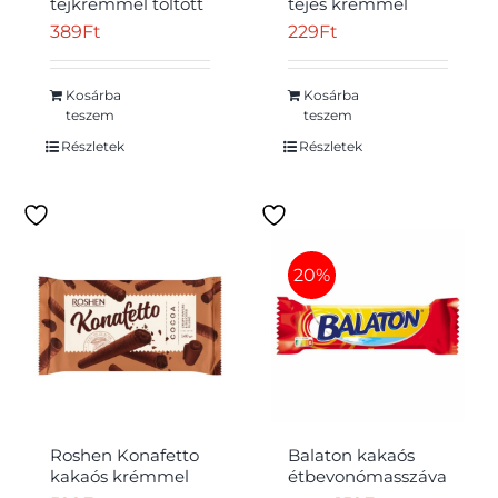
tejkrémmel töltött
tejes krémmel
ostya 72 g
töltött ostyaszelet
389
Ft
229
Ft
kakaós
bevonómasszában
40 g
Kosárba
Kosárba
teszem
teszem
Részletek
Részletek
20%
Roshen Konafetto
Balaton kakaós
kakaós krémmel
étbevonómasszával
töltött ostyarúd 140
mártott, kakaós