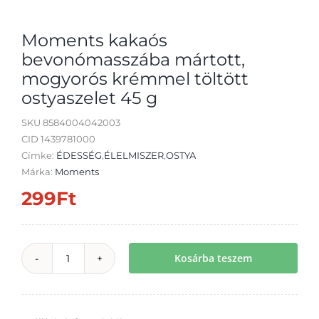
Moments kakaós
bevonómasszába mártott,
mogyorós krémmel töltött
Átvétel
ostyaszelet 45 g
SKU
8584004042003
CID 1439781000
Címke:
ÉDESSÉG
,
ÉLELMISZER
,
OSTYA
Márka:
Moments
299
Ft
Kosárba teszem
Moments
kakaós
bevonómasszába