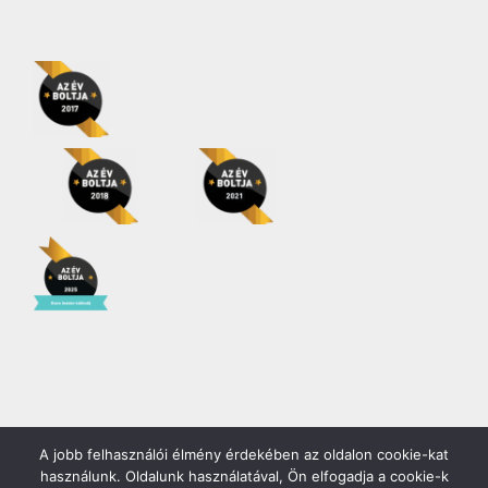
A jobb felhasználói élmény érdekében az oldalon cookie-kat
Copyright 2026 | Minden jog fenntartva! |
Gödöllő COOP Zrt.
használunk. Oldalunk használatával, Ön elfogadja a cookie-k