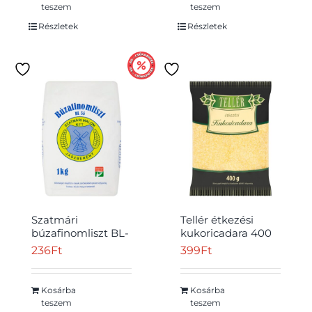
teszem
teszem
Részletek
Részletek
Szatmári
Tellér étkezési
búzafinomliszt BL-
kukoricadara 400
55 1 kg
g
236
Ft
399
Ft
Kosárba
Kosárba
teszem
teszem