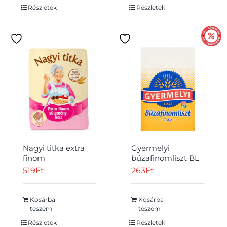
Részletek
Részletek
Nagyi titka extra
Gyermelyi
finom
búzafinomliszt BL
süteményliszt 1 kg
55 1 kg
519
Ft
263
Ft
Kosárba
Kosárba
teszem
teszem
Részletek
Részletek