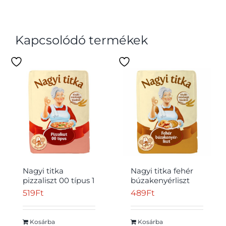
Kapcsolódó termékek
Nagyi titka
Nagyi titka fehér
pizzaliszt 00 típus 1
búzakenyérliszt
kg
BL80 1 kg
519
Ft
489
Ft
Kosárba
Kosárba