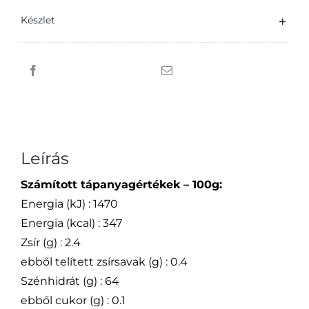
TBL200
Készlet
1
kg
mennyiség
Leírás
Számított tápanyagértékek – 100g:
Energia (kJ) : 1470
Energia (kcal) : 347
Zsír (g) : 2.4
ebből telített zsírsavak (g) : 0.4
Szénhidrát (g) : 64
ebből cukor (g) : 0.1