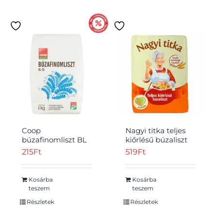
Coop
Nagyi titka teljes
búzafinomliszt BL
kiőrlésű búzaliszt
55 1 kg
BTKL 1 kg
215
Ft
519
Ft
Kosárba
Kosárba
teszem
teszem
Részletek
Részletek