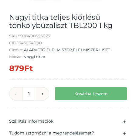
Nagyi titka teljes kiőrlésű
tönkölybúzaliszt TBL200 1 kg
SKU
5998400596023
Átvétel
CID 1345064000
Címke:
ALAPVETŐ ÉLELMISZER
,
ÉLELMISZER
,
LISZT
Márka:
Nagyi titka
879
Ft
Kosárba teszem
Nagyi
titka
teljes
Szállítás információk
kiőrlésű
tönkölybúzaliszt
Tudom sztornózni a megrendelésemet?