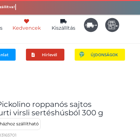
s
Kedvencek
Kiszállítás
ánlat
Hírlevél
ÚJDONSÁGOK
ickolino roppanós sajtos
urti virsli sertéshúsból 300 g
ázhoz szállítható
3165701