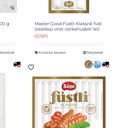
200 g
Master Good Füstli Klasszik füst
ízesítésű virsli csirkehúsból 140
g
609
Ft
Részletek
Kosárba teszem
Részletek