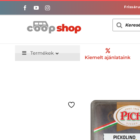
Kihagyás
Products
search
Termékek
Kiemelt ajánlataink