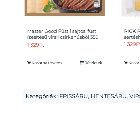
Master Good Füstli sajtos, füst
PICK Pi
ízesítésű virsli csirkehúsból 350
sertés
g
1 329
F
1 329
Ft
Kosárba teszem
Részletek
Kosár
Kategóriák:
FRISSÁRU
,
HENTESÁRU
,
VIR