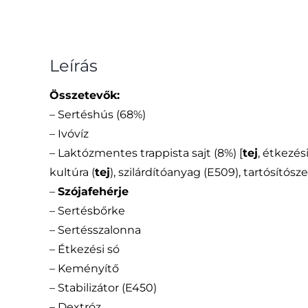
Leírás
Összetevők:
– Sertéshús (68%)
– Ivóvíz
– Laktózmentes trappista sajt (8%) [
tej
, étkezés
kultúra (
tej
), szilárdítóanyag (E509), tartósítósze
–
Szójafehérje
– Sertésbőrke
– Sertésszalonna
– Étkezési só
– Keményítő
– Stabilizátor (E450)
– Dextróz