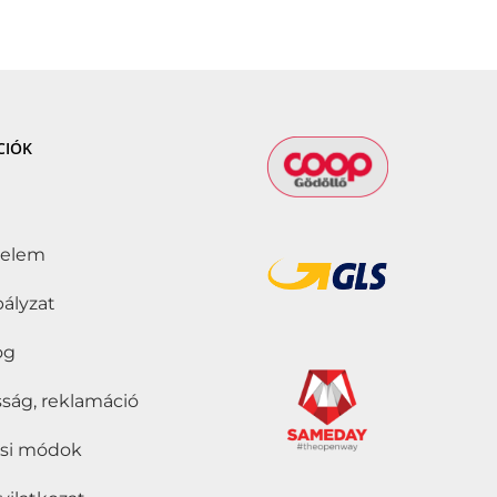
CIÓK
delem
bályzat
jog
ság, reklamáció
tási módok