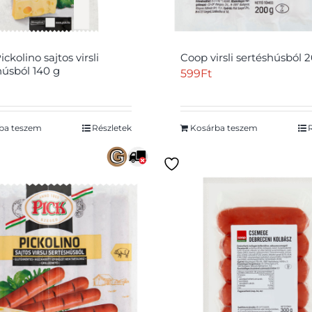
ckolino sajtos virsli
Coop virsli sertéshúsból 
húsból 140 g
599
Ft
ba teszem
Részletek
Kosárba teszem