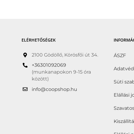
ELÉRHETŐSÉGEK
INFORMÁ
2100 Gödöllő, Körösfői út 34.
ÁSZF
+36301092069
Adatvé
(munkanapokon 9-15 óra
között)
Süti sza
info@coopshop.hu
Elállási 
Szavatos
Kiszállí