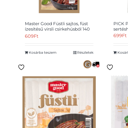
Master Good Füstli sajtos, füst
PICK Pi
ízesítésű virsli csirkehúsból 140
sertés
g
699
Ft
609
Ft
Kosárba teszem
Részletek
Kosár