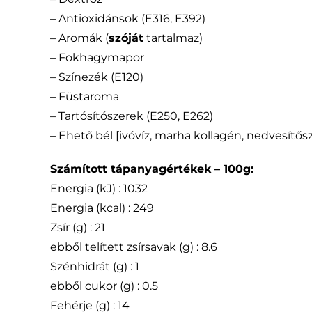
– Antioxidánsok (E316, E392)
– Aromák (
szóját
tartalmaz)
– Fokhagymapor
– Színezék (E120)
– Füstaroma
– Tartósítószerek (E250, E262)
– Ehető bél [ivóvíz, marha kollagén, nedvesítősz
Számított tápanyagértékek – 100g:
Energia (kJ) : 1032
Energia (kcal) : 249
Zsír (g) : 21
ebből telített zsírsavak (g) : 8.6
Szénhidrát (g) : 1
ebből cukor (g) : 0.5
Fehérje (g) : 14