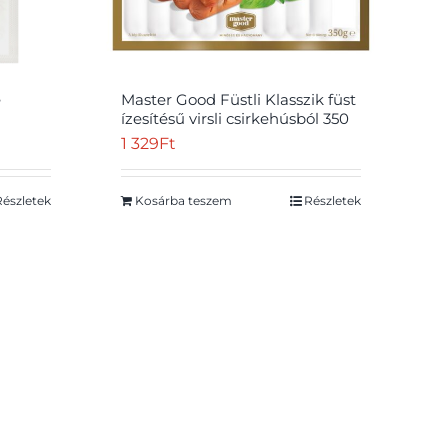
e
Master Good Füstli Klasszik füst
ízesítésű virsli csirkehúsból 350
g
1 329
Ft
Részletek
Kosárba teszem
Részletek