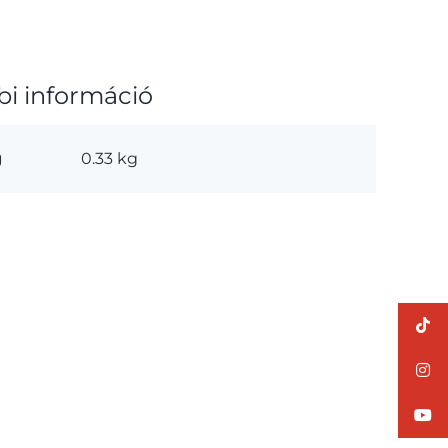
bi információ
g
0.33 kg