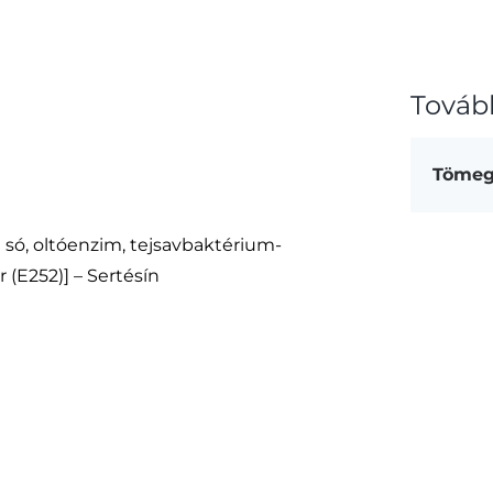
Továb
Töme
i só, oltóenzim, tejsavbaktérium-
r (E252)] – Sertésín