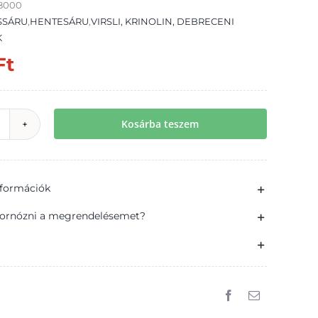
58000
SSÁRU
,
HENTESÁRU
,
VIRSLI, KRINOLIN, DEBRECENI
K
Ft
Kosárba teszem
ICK
ickolino
oppanós
információk
ajtos
rankfurti
ornózni a megrendelésemet?
irsli
ertéshúsból
00
g
ennyiség