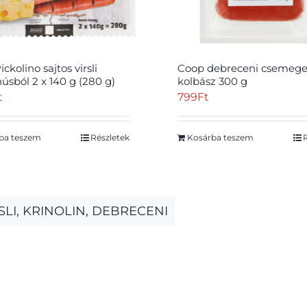
ckolino sajtos virsli
Coop debreceni csemeg
húsból 2 x 140 g (280 g)
kolbász 300 g
t
799
Ft
ba teszem
Részletek
Kosárba teszem
SLI, KRINOLIN, DEBRECENI