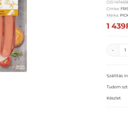
CID 14746
Címke:
FRI
Márka:
PIC
1 439
P
P
r
Szállítás 
s
f
Tudom szt
v
Készlet
s
3
m