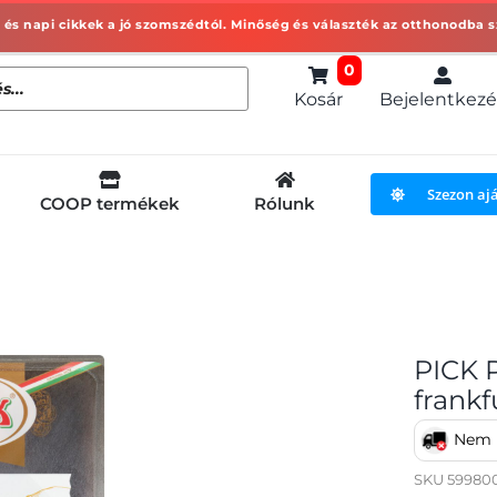
0
Kosár
Bejelentkezé
Szezon aj
COOP termékek
Rólunk
PICK P
frankf
Nem h
SKU
599800