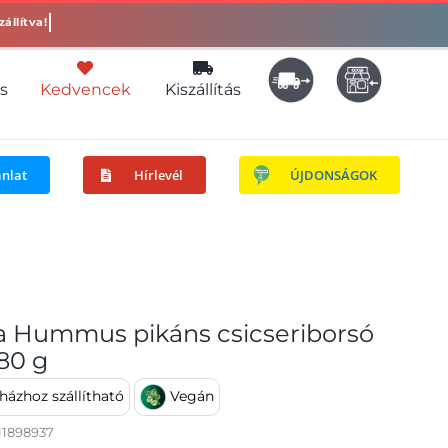
s
Kedvencek
Kiszállítás
ánlat
Hírlevél
ÚJDONSÁGOK
la Hummus pikáns csicseriborsó
80 g
ázhoz szállítható
Vegán
11898937