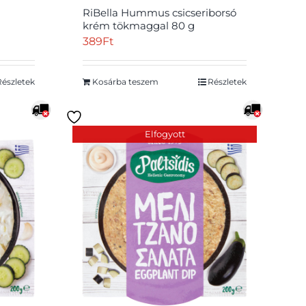
RiBella Hummus csicseriborsó
krém tökmaggal 80 g
389
Ft
Részletek
Kosárba teszem
Részletek
Elfogyott