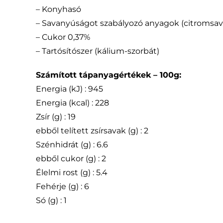
– Konyhasó
– Savanyúságot szabályozó anyagok (citromsav
– Cukor 0,37%
– Tartósítószer (kálium-szorbát)
Számított tápanyagértékek – 100g:
Energia (kJ) : 945
Energia (kcal) : 228
Zsír (g) : 19
ebből telített zsírsavak (g) : 2
Szénhidrát (g) : 6.6
ebből cukor (g) : 2
Élelmi rost (g) : 5.4
Fehérje (g) : 6
Só (g) : 1