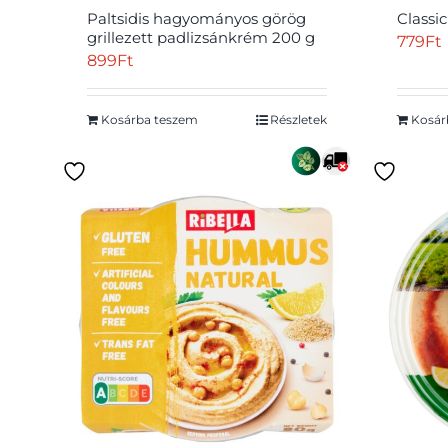
Paltsidis hagyományos görög
Classi
grillezett padlizsánkrém 200 g
779
Ft
899
Ft
Kosárba teszem
Részletek
Kosár