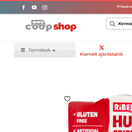
Kihagyás
Products
search
Termékek
Kiemelt ajánlataink