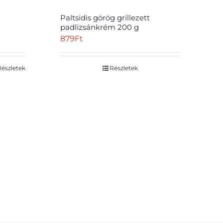
Paltsidis görög grillezett
padlizsánkrém 200 g
879
Ft
Részletek
Részletek