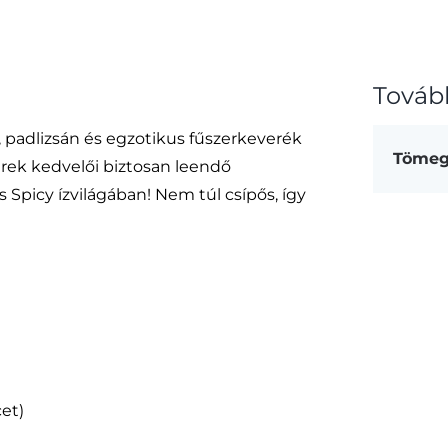
Továb
 padlizsán és egzotikus fűszerkeverék
Töme
rek kedvelői biztosan leendő
picy ízvilágában! Nem túl csípős, így
cet)