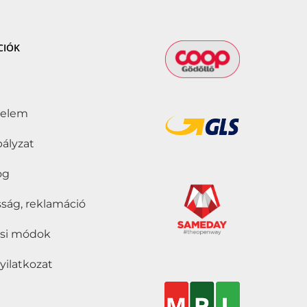
CIÓK
delem
bályzat
jog
ság, reklamáció
tási módok
nyilatkozat