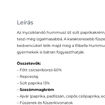
Leírás
Az ínycsiklandó hummusz ízt sült paprikakrém,
teszi még izgalmasabbá. A karakteresebb fűsze
kedvencüket lelik majd meg a Ribella Hummus S
gyermekek is bátran fogyaszthatják.
Összetevők:
– Főtt csicseriborsó 60%
– Repceolaj
– Sült paprika 13%
–
Szezámmagkrém
– Ajvár (paprika, padlizsán, csípős csilipaprika, e
– Fűszerek és fűszerkivonatok