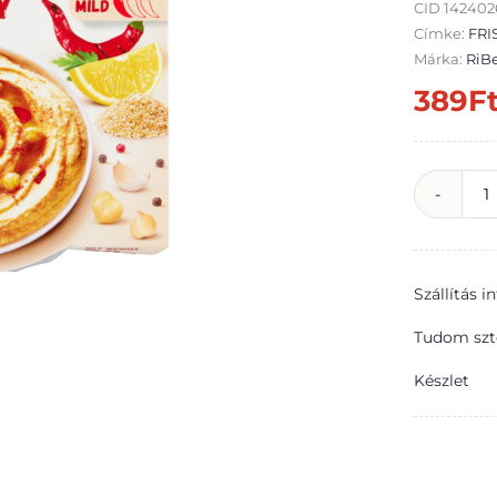
CID 14240
Címke:
FRI
Márka:
RiBe
389
F
R
p
Szállítás 
c
k
Tudom szt
8
Készlet
m