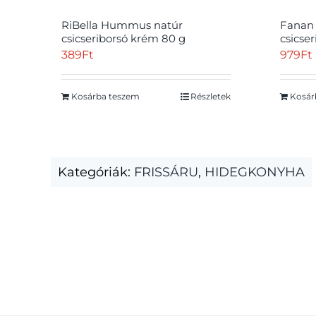
RiBella Hummus natúr
Fanan
csicseriborsó krém 80 g
csicse
389
Ft
979
Ft
Kosárba teszem
Részletek
Kosár
Kategóriák:
FRISSÁRU
,
HIDEGKONYHA