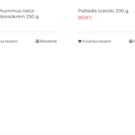
 hummus natúr
Paltsidis tzatziki 200 g
riborsókrém 250 g
859
Ft
ba teszem
Részletek
Kosárba teszem