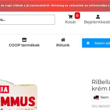
0
Kosár
Bejelentkezé
Szezon aj
COOP termékek
Rólunk
RiBel
krém 
Nem h
SKU
86060