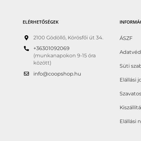
ELÉRHETŐSÉGEK
INFORMÁ
2100 Gödöllő, Körösfői út 34.
ÁSZF
+36301092069
Adatvé
(munkanapokon 9-15 óra
között)
Süti sza
info@coopshop.hu
Elállási 
Szavatos
Kiszállí
Elállási 