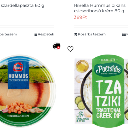
c szardellapaszta 60 g
RiBella Hummus pikáns
csicseriborsó krém 80 g
389
Ft
ba teszem
Részletek
Kosárba teszem