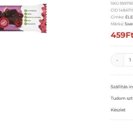
SKU
599795
CID 148471
Címke:
ÉLE
Márka:
Swe
459
F
S
E
K
Szállítás 
v
f
Tudom szt
e
Készlet
í
s
k