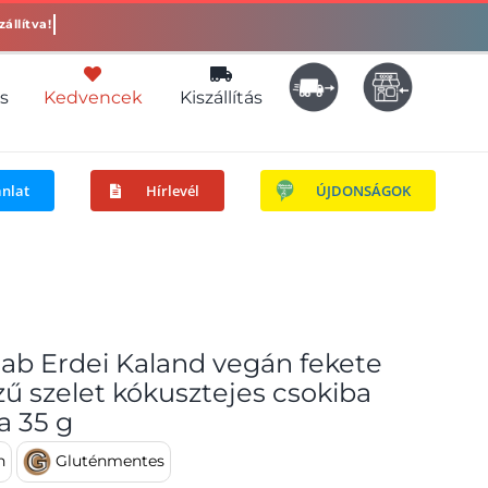
s
Kedvencek
Kiszállítás
ánlat
Hírlevél
ÚJDONSÁGOK
ab Erdei Kaland vegán fekete
zű szelet kókusztejes csokiba
a 35 g
n
Gluténmentes