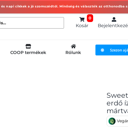
0
Kosár
Bejelentkezé
Szezon aj
COOP termékek
Rólunk
Sweet
erdő í
mártv
Vegá