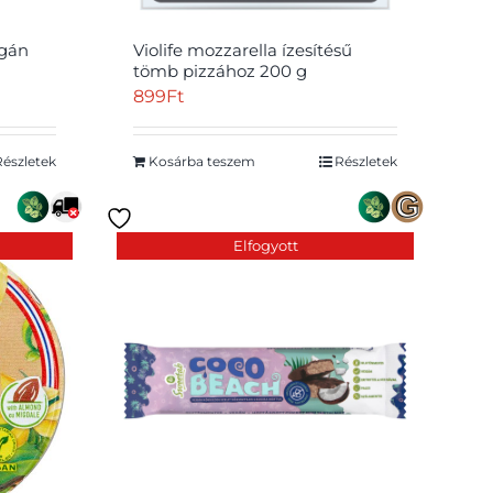
egán
Violife mozzarella ízesítésű
tömb pizzához 200 g
va 35 g
899
Ft
Részletek
Kosárba teszem
Részletek
Elfogyott