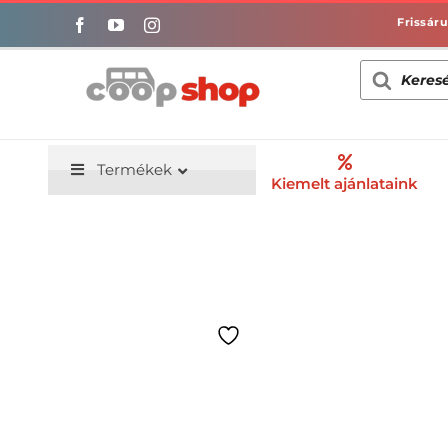
Kihagyás
Products
search
Termékek
Kiemelt ajánlataink