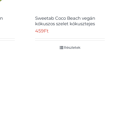
on
Sweetab Coco Beach vegán
kókuszos szelet kókusztejes
csokiba mártva 35 g
459
Ft
Részletek