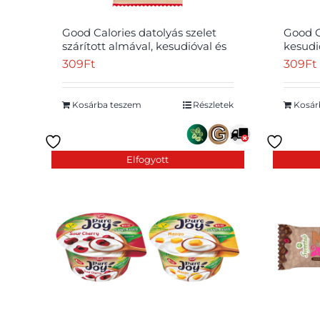
Good Calories datolyás szelet
Good C
szárított almával, kesudióval és
kesudi
fahéjjal 35 g
kókuss
309
Ft
309
Ft
Kosárba teszem
Részletek
Kosár
Elfogyott