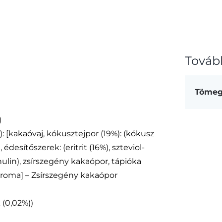
c
m
3
Továb
m
Töme
)
 [kakaóvaj, kókusztejpor (19%): (kókusz
 édesítőszerek: (eritrit (16%), szteviol-
inulin), zsírszegény kakaópor, tápióka
aroma] – Zsírszegény kakaópor
k (0,02%))