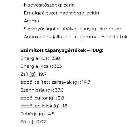
– Nedvesítőszer: glicerin
– Emulgeálószer: napraforgó lecitin
– Aroma
– Savanyúságot szabályozó anyag: citromsav
– Antioxidáns: (alfa-, béta-, gamma- és delta-t
Számított tápanyagértékek – 100g:
Energia (kJ) : 1338
Energia (kcal) : 323
Zsír (g) : 19.7
ebből telített zsírsavak (g) : 14.7
Szénhidrát (g) : 37.6
ebből cukor (g) : 2.8
ebből poliolok (g) : 18
Fehérje (g) : 4.5
Só (g) : 0.02