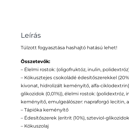
Leírás
Túlzott fogyasztása hashajtó hatású lehet!
Összetevők:
– Élelmi rostok: (oligofruktóz, inulin, polidextróz
– Kókusztejes csokoládé édesítőszerekkel (20%):
kivonat, hidrolizált keményítő, alfa-ciklodextrin),
glikozidok (0,01%)), élelmi rostok: (polidextróz, 
keményítő, emulgeálószer: napraforgó lecitin, 
– Tápióka keményítő
– Édesítőszerek (eritrit (10%), szteviol-glikozido
– Kókuszolaj