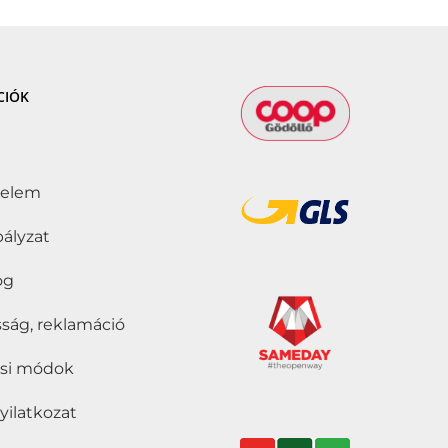
CIÓK
delem
bályzat
jog
ság, reklamáció
tási módok
nyilatkozat