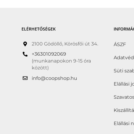
ELÉRHETŐSÉGEK
INFORMÁ
2100 Gödöllő, Körösfői út 34.
ÁSZF
+36301092069
Adatvé
(munkanapokon 9-15 óra
között)
Süti sza
info@coopshop.hu
Elállási 
Szavatos
Kiszállí
Elállási 