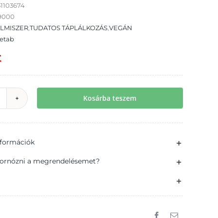
1103674
9000
LMISZER
,
TUDATOS TÁPLÁLKOZÁS
,
VEGÁN
etab
t
Kosárba teszem
weetab
rdei
aland
információk
egán
ekete
ornózni a megrendelésemet?
rdő
zű
zelet
ókusztejes