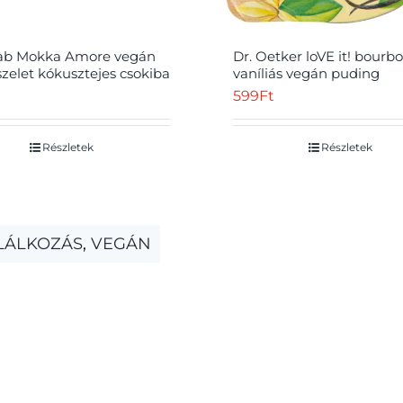
ab Mokka Amore vegán
Dr. Oetker loVE it! bourb
szelet kókusztejes csokiba
vaníliás vegán puding
 35 g
mandulával 150 g
599
Ft
Részletek
Részletek
LÁLKOZÁS
,
VEGÁN