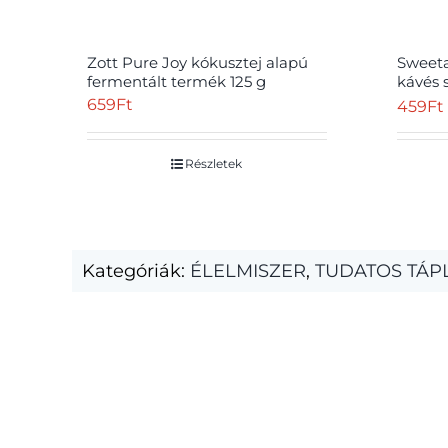
Zott Pure Joy kókusztej alapú
Sweet
fermentált termék 125 g
kávés 
mártva
659
Ft
459
Ft
Részletek
Kategóriák:
ÉLELMISZER
,
TUDATOS TÁP