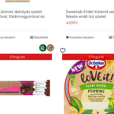
alories datolyás szelet
Sweetab Erdei Kaland v
óval, földimogyoróval és
fekete erdő ízű szelet
zal 35 g
kókusztejes csokiba márt
459
Ft
ba teszem
Részletek
Kosárba teszem
Elfogyott
Elfogyott