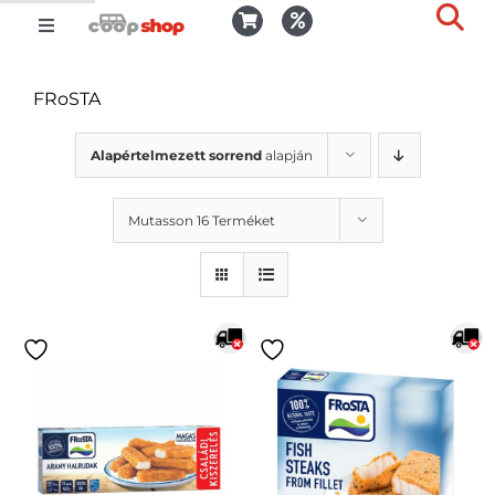
Kihagyás
Toggle
Togg
Navigation
Kosár
Slid
FRoSTA
Bar
Area
Bejelentkezés
Alapértelmezett sorrend
alapján
Mutasson 16 Terméket
Kedvencek
Kiszállítás
Termékek