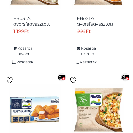
FRoSTA
FRoSTA
gyorsfagyasztott
gyorsfagyasztott
karfiol rózsák 400
bébi sárgarépa
1 199
Ft
999
Ft
g
400 g
Kosárba
Kosárba
teszem
teszem
Részletek
Részletek