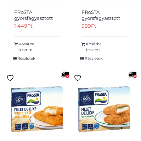
FRoSTA
FRoSTA
gyorsfagyasztott
gyorsfagyasztott
arany halrudak
zöldség mix
1 449
Ft
999
Ft
halfiléből 10 db 300
champignon
g
gombával 400 g
Kosárba
Kosárba
teszem
teszem
Részletek
Részletek