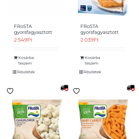
FRoSTA
FRoSTA
gyorsfagyasztott
gyorsfagyasztott
elősütött halrudak
hal steak 250 g
2 549
Ft
2 039
Ft
Átvétel
halfiléből aranyló
ropogós panírban
15 db 450 g
Kosárba
Kosárba
teszem
teszem
Részletek
Részletek