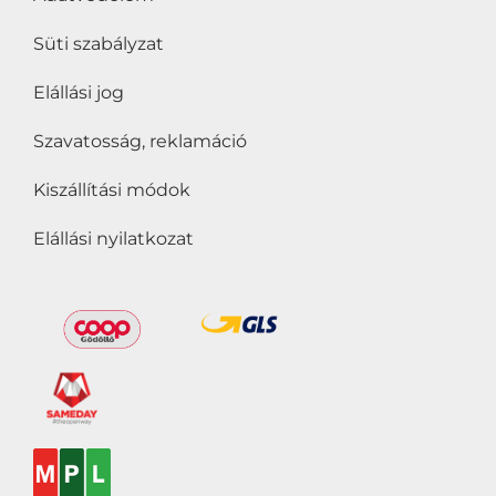
fogyaszthatják
(0)
Süti szabályzat
Vegánok is
Elállási jog
fogyaszthatják
(0)
Vegetáriánusok is
Szavatosság, reklamáció
fogyaszthatják
(0)
Kiszállítási módok
Zsírszegény
(0)
Elállási nyilatkozat
Ár
Szűrő
Év:
1 599Ft
—
2 189Ft