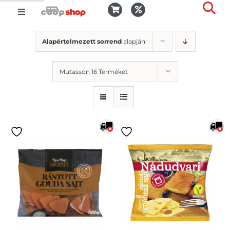
Kihagyás
Toggle
Togg
Navigation
Kosár
Slid
Alapértelmezett sorrend
alapján
Bar
Area
Bejelentkezés
Mutasson 16 Terméket
Kedvencek
Kiszállítás
Termékek