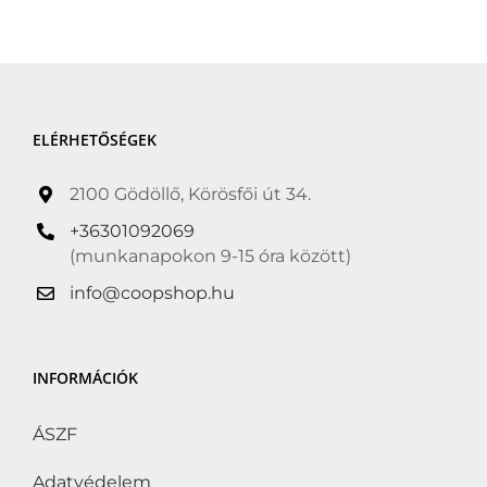
nélkül
(0)
Hozzáadott só nélkül
(0)
Hűtött
(4)
ELÉRHETŐSÉGEK
Kóser
(0)
Kosher
(0)
2100 Gödöllő, Körösfői út 34.
Kötelező akció
(0)
+36301092069
(munkanapokon 9-15 óra között)
Következő Kötelező
akció
(0)
info@coopshop.hu
Lisztérzékenyek is
fogyaszthatják
(0)
INFORMÁCIÓK
Organic
(0)
ÁSZF
Suitable for Vegans
(0)
Adatvédelem
Tejcukor-érzékenyek is